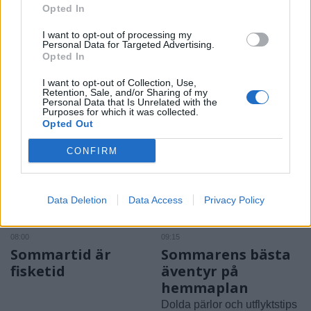
Opted In
LINKÖPING
2026-8-4 KL. 17:27
Vågar du testa glass
I want to opt-out of processing my
Personal Data for Targeted Advertising.
som smakar mesost
Opted In
I want to opt-out of Collection, Use,
eller whiskey?
Retention, Sale, and/or Sharing of my
Personal Data that Is Unrelated with the
Purposes for which it was collected.
Opted Out
CONFIRM
Data Deletion
Data Access
Privacy Policy
ÖSTERGÖTLAND
ÖSTERGÖTLAND
2026-7-22 KL.
2026-7-21 KL.
08:00
09:15
Sommartid är
Sommarens bästa
fisketid
äventyr på
hemmaplan
Dolda pärlor och utflyktstips