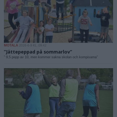
MOTALA
2026-6-9 KL. 09:42
”Jättepeppad på sommarlov”
” 9,5 pepp av 10, men kommer sakna skolan och kompisarna”