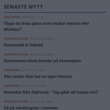
SENASTE NYTT
LINKÖPING
2026-8-4 KL. 17:27
Vågar du testa glass som smakar mesost eller
whiskey?
ÖSTERGÖTLAND
2026-7-22 KL. 08:00
Sommartid är fisketid
ÖSTERGÖTLAND
2026-7-21 KL. 09:15
Sommarens bästa äventyr på hemmaplan
LINKÖPING
2026-7-14 KL. 08:30
Alla Lindas låtar har en egen historia
LINKÖPING
2026-7-10 KL. 07:30
Nomaden från Stjärnorp: "Jag gillar att hoppa runt"
ÖSTERGÖTLAND
2026-7-7 KL. 08:00
Gå på vandringstur i sommar