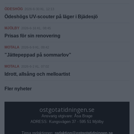
ÖDESHÖG
2026-6-30 KL. 12:13
Ödeshögs UV-scouter på läger i Bjädesjö
MJÖLBY
2026-6-16 KL. 08:45
Prisas för sin renovering
MOTALA
2026-6-9 KL. 09:42
”Jättepeppad på sommarlov”
MOTALA
2026-6-2 KL. 07:02
Idrott, allsång och melloartist
Fler nyheter
ostgotatidningen.se
Ansvarig utgivare: Åsa Brage
ADRESS: Kungsvägen 37 - 595 51 Mjölby
Tipsa redaktionen:
redaktion@ostgotatidningen.se