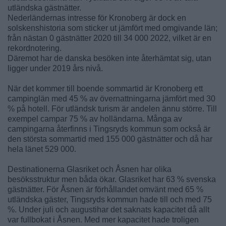
utländska gästnätter.
Nederländernas intresse för Kronoberg är dock en
solskenshistoria som sticker ut jämfört med omgivande län;
från nästan 0 gästnätter 2020 till 34 000 2022, vilket är en
rekordnotering.
Däremot har de danska besöken inte återhämtat sig, utan
ligger under 2019 års nivå.
När det kommer till boende sommartid är Kronoberg ett
campinglän med 45 % av övernattningarna jämfört med 30
% på hotell. För utländsk turism är andelen ännu större. Till
exempel campar 75 % av holländarna. Många av
campingarna återfinns i Tingsryds kommun som också är
den största sommartid med 155 000 gästnätter och då har
hela länet 529 000.
Destinationerna Glasriket och Åsnen har olika
besöksstruktur men båda ökar. Glasriket har 63 % svenska
gästnätter. För Åsnen är förhållandet omvänt med 65 %
utländska gäster, Tingsryds kommun hade till och med 75
%. Under juli och augustihar det saknats kapacitet då allt
var fullbokat i Åsnen. Med mer kapacitet hade troligen