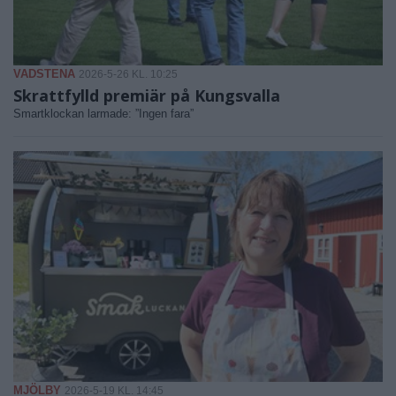
VADSTENA
2026-5-26 KL. 10:25
Skrattfylld premiär på Kungsvalla
Smartklockan larmade: ”Ingen fara”
MJÖLBY
2026-5-19 KL. 14:45