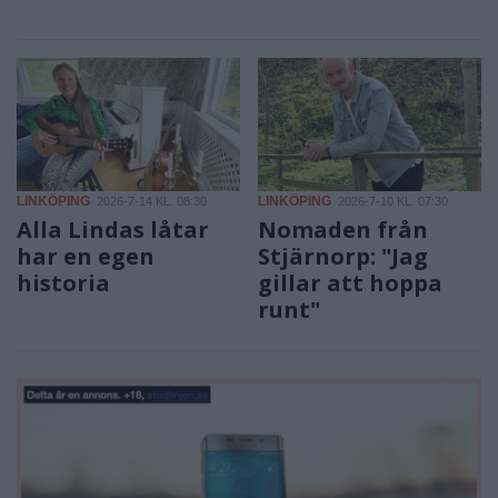
LINKÖPING
LINKÖPING
2026-7-14 KL. 08:30
2026-7-10 KL. 07:30
Alla Lindas låtar
Nomaden från
har en egen
Stjärnorp: "Jag
historia
gillar att hoppa
runt"