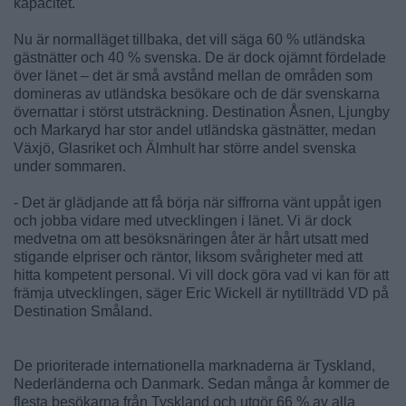
kapacitet.
Nu är normalläget tillbaka, det vill säga 60 % utländska
gästnätter och 40 % svenska. De är dock ojämnt fördelade
över länet – det är små avstånd mellan de områden som
domineras av utländska besökare och de där svenskarna
övernattar i störst utsträckning. Destination Åsnen, Ljungby
och Markaryd har stor andel utländska gästnätter, medan
Växjö, Glasriket och Älmhult har större andel svenska
under sommaren.
- Det är glädjande att få börja när siffrorna vänt uppåt igen
och jobba vidare med utvecklingen i länet. Vi är dock
medvetna om att besöksnäringen åter är hårt utsatt med
stigande elpriser och räntor, liksom svårigheter med att
hitta kompetent personal. Vi vill dock göra vad vi kan för att
främja utvecklingen, säger Eric Wickell är nytillträdd VD på
Destination Småland.
De prioriterade internationella marknaderna är Tyskland,
Nederländerna och Danmark. Sedan många år kommer de
flesta besökarna från Tyskland och utgör 66 % av alla