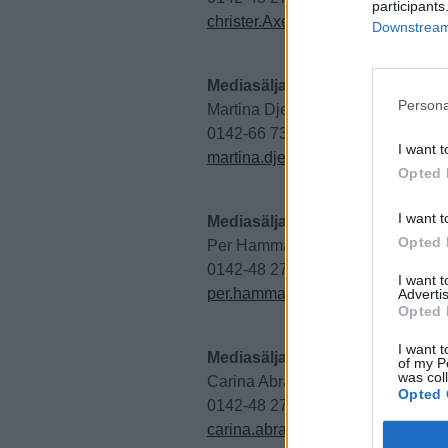
participants
christer.Axelsson@ostgotatidning
Downstream 
Mediasäljare
Persona
Martina Djerf
0142-66 73 12
I want t
martina.djerf@ostgotatidningen.s
Opted 
I want t
Mediasäljare
Opted 
Per Hammarström
0142-48 27 06
I want 
per.hammarstrom@ostgotatidning
Advertis
Opted 
I want t
Mediasäljare
of my P
was col
Carina Abrahamsson
Opted 
0142-48 27 08
carina.abrahamsson@ostgotatidn