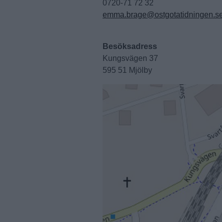
0720-71 72 32
emma.brage@ostgotatidningen.s
Besöksadress
Kungsvägen 37
595 51 Mjölby