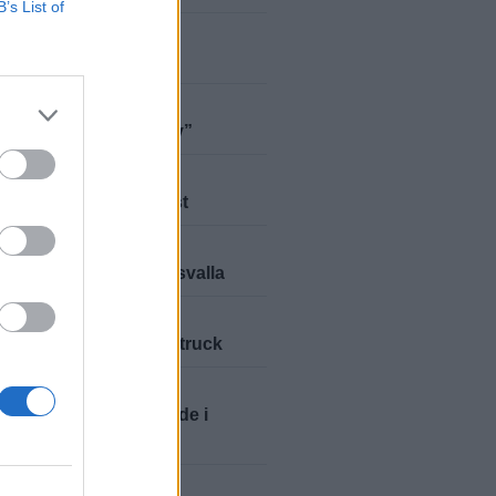
B’s List of
Y
2026-6-16 KL. 08:45
 för sin renovering
A
2026-6-9 KL. 09:42
epeppad på sommarlov”
A
2026-6-2 KL. 07:02
, allsång och melloartist
ENA
2026-5-26 KL. 10:25
fylld premiär på Kungsvalla
Y
2026-5-19 KL. 14:45
Louise satsar på foodtruck
ING
2026-5-12 KL. 09:04
pingslöpare dominerade i
y
Y
2026-5-12 KL. 08:57