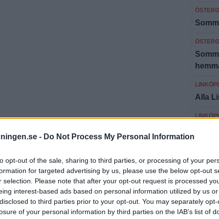
ÖSTER
Sommar
ÖSTER
Somma
hemm
LINKÖP
Alla L
LINKÖP
Nomade
dningen.se -
Do Not Process My Personal Information
att ho
gen.se
ÖSTER
to opt-out of the sale, sharing to third parties, or processing of your per
formation for targeted advertising by us, please use the below opt-out s
Gå på 
r selection. Please note that after your opt-out request is processed y
n)
ÖDESH
eing interest-based ads based on personal information utilized by us or
disclosed to third parties prior to your opt-out. You may separately opt-
Ödeshö
losure of your personal information by third parties on the IAB’s list of
Bjäde