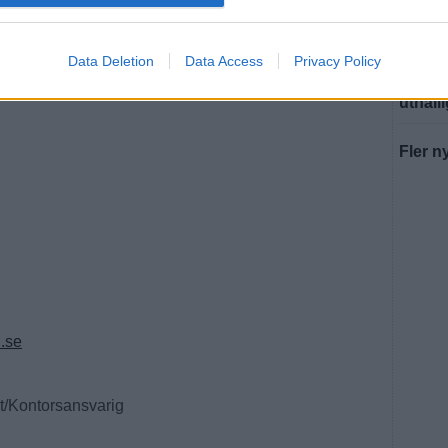
Stadsl
MJÖLB
Data Deletion
Data Access
Privacy Policy
På vä
uthåll
Fler n
.se
/Kontorsansvarig