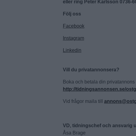
eller ring Peter Karlsson 0736-
Följ oss
Facebook
Instagram
Linkedin
Vill du privatannonsera?
Boka och betala din privatannons 
http://tidningsannonsen.se/ostg
Vid frågor maila till
annons@ostgo
VD, tidningschef och ansvarig u
Åsa Brage