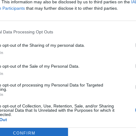
. This information may also be disclosed by us to third parties on the
IA
en.se
Participants
that may further disclose it to other third parties.
MJÖLB
Prisas
MOTAL
l Data Processing Opt Outs
”Jätt
o opt-out of the Sharing of my personal data.
e
MOTAL
In
Idrott
o opt-out of the Sale of my Personal Data.
VADST
In
Skratt
to opt-out of processing my Personal Data for Targeted
MJÖLB
en.se
ing.
Marie-
In
o opt-out of Collection, Use, Retention, Sale, and/or Sharing
LINKÖP
ersonal Data that Is Unrelated with the Purposes for which it
Linkö
lected.
Out
Mjölb
ingen.se
MJÖLB
CONFIRM