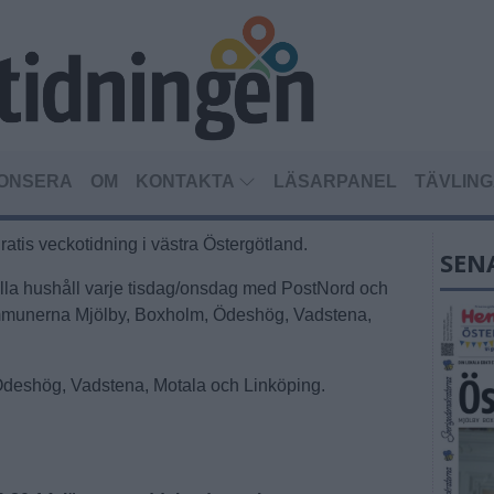
ONSERA
OM
KONTAKTA
LÄSARPANEL
TÄVLIN
ratis veckotidning i västra Östergötland.
SEN
 alla hushåll varje tisdag/onsdag med PostNord och
ommunerna Mjölby, Boxholm, Ödeshög, Vadstena,
 Ödeshög, Vadstena, Motala och
Linköping
.