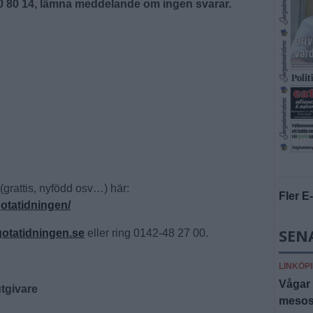
60 80 14, lämna meddelande om ingen svarar.
(grattis, nyfödd osv…) här:
Fler E
otatidningen/
SEN
tatidningen.se
eller ring 0142-48 27 00.
LINKÖP
Vågar 
tgivare
mesost