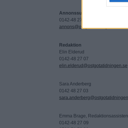
Annonssupport
0142-48 27 00
annons@ostgotatidningen.se
Redaktion
Elin Elderud
0142-48 27 07
elin.elderud@ostgotatidningen.se
Sara Anderberg
0142 48 27 03
sara.anderberg@ostgotatidningen
Emma Brage, Redaktionsassistent
0142-48 27 09