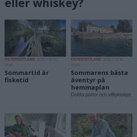
eller whiskey?
ÖSTERGÖTLAND
ÖSTERGÖTLAND
2026-7-22 KL.
2026-7-21 KL.
08:00
09:15
Sommartid är
Sommarens bästa
fisketid
äventyr på
hemmaplan
Dolda pärlor och utflyktstips