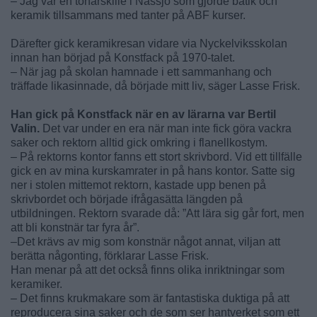
– Jag var en tonårskille i Nässjö som gjorde batik och
keramik tillsammans med tanter på ABF kurser.
Därefter gick keramikresan vidare via Nyckelviksskolan
innan han börjad på Konstfack på 1970-talet.
– När jag på skolan hamnade i ett sammanhang och
träffade likasinnade, då började mitt liv, säger Lasse Frisk.
Han gick på Konstfack när en av lärarna var Bertil
Valin.
Det var under en era när man inte fick göra vackra
saker och rektorn alltid gick omkring i flanellkostym.
– På rektorns kontor fanns ett stort skrivbord. Vid ett tillfälle
gick en av mina kurskamrater in på hans kontor. Satte sig
ner i stolen mittemot rektorn, kastade upp benen på
skrivbordet och började ifrågasätta längden på
utbildningen. Rektorn svarade då: ”Att lära sig går fort, men
att bli konstnär tar fyra år”.
–Det krävs av mig som konstnär något annat, viljan att
berätta någonting, förklarar Lasse Frisk.
Han menar på att det också finns olika inriktningar som
keramiker.
– Det finns krukmakare som är fantastiska duktiga på att
reproducera sina saker och de som ser hantverket som ett