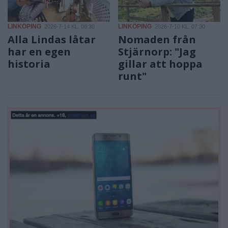
LINKÖPING
LINKÖPING
2026-7-14 KL. 08:30
2026-7-10 KL. 07:30
Alla Lindas låtar
Nomaden från
har en egen
Stjärnorp: "Jag
historia
gillar att hoppa
runt"