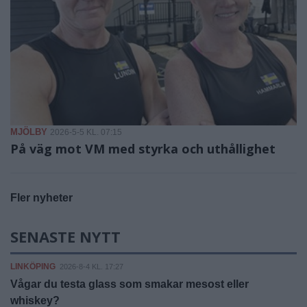
MJÖLBY
2026-5-5 KL. 07:15
På väg mot VM med styrka och uthållighet
Fler nyheter
SENASTE NYTT
LINKÖPING
2026-8-4 KL. 17:27
Vågar du testa glass som smakar mesost eller
whiskey?