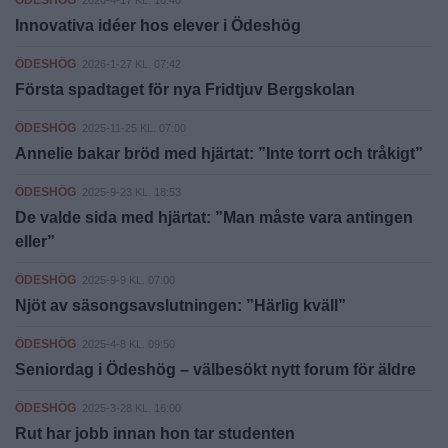
ÖDESHÖG
2026-4-17 KL. 10:40
Innovativa idéer hos elever i Ödeshög
ÖDESHÖG
2026-1-27 KL. 07:42
Första spadtaget för nya Fridtjuv Bergskolan
ÖDESHÖG
2025-11-25 KL. 07:00
Annelie bakar bröd med hjärtat: ”Inte torrt och tråkigt”
ÖDESHÖG
2025-9-23 KL. 18:53
De valde sida med hjärtat: ”Man måste vara antingen
eller”
ÖDESHÖG
2025-9-9 KL. 07:00
Njöt av säsongsavslutningen: ”Härlig kväll”
ÖDESHÖG
2025-4-8 KL. 09:50
Seniordag i Ödeshög – välbesökt nytt forum för äldre
ÖDESHÖG
2025-3-28 KL. 16:00
Rut har jobb innan hon tar studenten