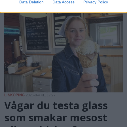
Data Deletion
Data Access
Privacy Policy
LINKÖPING
2026-8-4 KL. 17:27
Vågar du testa glass
som smakar mesost