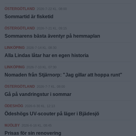
ÖSTERGÖTLAND
2026-7-22 KL. 08:00
Sommartid är fisketid
ÖSTERGÖTLAND
2026-7-21 KL. 09:15
Sommarens bästa äventyr på hemmaplan
LINKÖPING
2026-7-14 KL. 08:30
Alla Lindas låtar har en egen historia
LINKÖPING
2026-7-10 KL. 07:30
Nomaden från Stjärnorp: "Jag gillar att hoppa runt"
ÖSTERGÖTLAND
2026-7-7 KL. 08:00
Gå på vandringstur i sommar
ÖDESHÖG
2026-6-30 KL. 12:13
Ödeshögs UV-scouter på läger i Bjädesjö
MJÖLBY
2026-6-16 KL. 08:45
Prisas för sin renovering