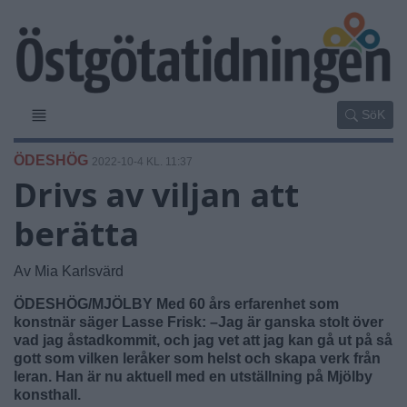
SöK
ÖDESHÖG
2022-10-4 KL. 11:37
Drivs av viljan att
berätta
Av Mia Karlsvärd
ÖDESHÖG/MJÖLBY Med 60 års erfarenhet som
konstnär säger Lasse Frisk: –Jag är ganska stolt över
vad jag åstadkommit, och jag vet att jag kan gå ut på så
gott som vilken leråker som helst och skapa verk från
leran. Han är nu aktuell med en utställning på Mjölby
konsthall.