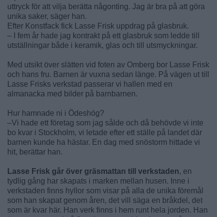
uttryck för att vilja berätta någonting. Jag är bra på att göra
unika saker, säger han.
Efter Konstfack fick Lasse Frisk uppdrag på glasbruk.
– I fem år hade jag kontrakt på ett glasbruk som ledde till
utställningar både i keramik, glas och till utsmyckningar.
Med utsikt över slätten vid foten av Omberg bor Lasse Frisk
och hans fru. Barnen är vuxna sedan länge. På vägen ut till
Lasse Frisks verkstad passerar vi hallen med en
almanacka med bilder på barnbarnen.
Hur hamnade ni i Ödeshög?
–Vi hade ett företag som jag sålde och då behövde vi inte
bo kvar i Stockholm, vi letade efter ett ställe på landet där
barnen kunde ha hästar. En dag med snöstorm hittade vi
hit, berättar han.
Lasse Frisk går över gräsmattan till verkstaden
, en
tydlig gång har skapats i marken mellan husen. Inne i
verkstaden finns hyllor som visar på alla de unika föremål
som han skapat genom åren, det vill säga en bråkdel, det
som är kvar här. Han verk finns i hem runt hela jorden. Han