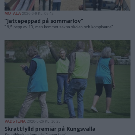
MOTALA
2026-6-9 KL. 09:42
”Jättepeppad på sommarlov”
” 9,5 pepp av 10, men kommer sakna skolan och kompisarna”
VADSTENA
2026-5-26 KL. 10:25
Skrattfylld premiär på Kungsvalla
Smartklockan larmade: ”Ingen fara”