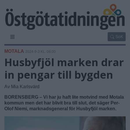
SöK
MOTALA
2024-9-3 KL. 06:00
Husbyfjöl marken drar
in pengar till bygden
Av Mia Karlsvärd
BORENSBERG – Vi har ju haft lite motvind med Motala
kommun men det har blivit bra till slut, det säger Per-
Olof Niemi, marknadsgeneral för Husbyfjöl marken.