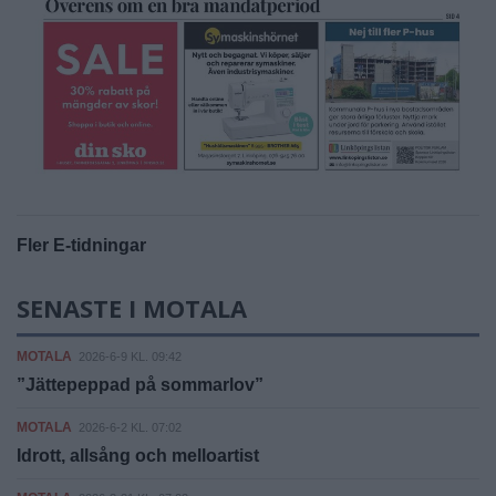
Fler E-tidningar
SENASTE I MOTALA
MOTALA
2026-6-9 KL. 09:42
”Jättepeppad på sommarlov”
MOTALA
2026-6-2 KL. 07:02
Idrott, allsång och melloartist