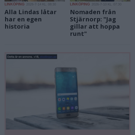
LINKÖPING
LINKÖPING
2026-7-14 KL. 08:30
2026-7-10 KL. 07:30
Alla Lindas låtar
Nomaden från
har en egen
Stjärnorp: "Jag
historia
gillar att hoppa
runt"