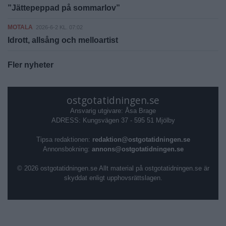
”Jättepeppad på sommarlov”
MOTALA
2026-6-2 KL. 07:02
Idrott, allsång och melloartist
Fler nyheter
ostgotatidningen.se
Ansvarig utgivare: Åsa Brage
ADRESS: Kungsvägen 37 - 595 51 Mjölby
Tipsa redaktionen:
redaktion@ostgotatidningen.se
Annonsbokning:
annons@ostgotatidningen.se
© 2026 ostgotatidningen.se Allt material på ostgotatidningen.se är
skyddat enligt upphovsrättslagen.