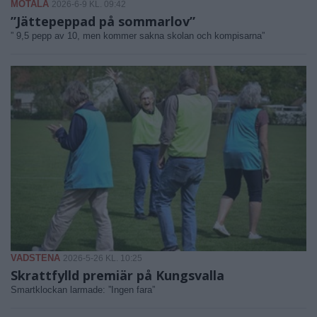
MOTALA
2026-6-9 KL. 09:42
”Jättepeppad på sommarlov”
” 9,5 pepp av 10, men kommer sakna skolan och kompisarna”
VADSTENA
2026-5-26 KL. 10:25
Skrattfylld premiär på Kungsvalla
Smartklockan larmade: ”Ingen fara”