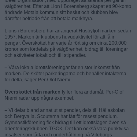
ideell organisation, med uppdraget att skänka pengar till
välgörenhet. Efter att Lion i Borensberg skapat ett 90-konto
ändrade Motala kommun sitt beslut och klubben blev
därefter befriade från att betala markhyra.
Lions i Borensberg har arrangerat Husbyfjöl marken sedan
1957. Marken är klubbens huvudaktivitet för att få in
pengar. Överskottet har varje år rört sig om cirka 200.000
kronor som fördelats på välgörenhet, bidrag till föreningar
och aktiviteter lokalt och till stipendier.
– Våra lokala idrottsföreningar får en stor inkomst från
marken. De sköter parkeringarna och behåller intäkterna
för detta, säger Per-Olof Niemi.
Överskottet från marken
fyller flera ändamål. Per-Olof
Niemi radar upp några exempel.
– Vi delar bland annat ut stipendier, dels till Hällaskolan
och Bergvalla. Scouterna har fått för resestipendium.
Gymnastikförening fick bidrag till ett idrottsläger, även så
orienteringsklubben TGOK. Det kan också vara punktvisa
insatser som tårta och underhållning på Vileborgs