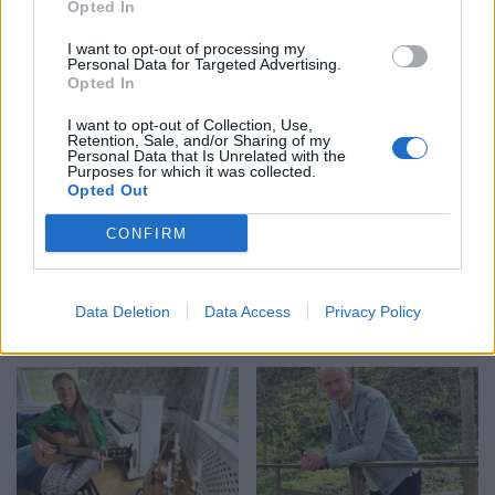
Opted In
I want to opt-out of processing my
Personal Data for Targeted Advertising.
Opted In
I want to opt-out of Collection, Use,
Retention, Sale, and/or Sharing of my
Personal Data that Is Unrelated with the
Purposes for which it was collected.
ÖSTERGÖTLAND
ÖSTERGÖTLAND
2026-7-22 KL.
2026-7-21 KL.
Opted Out
08:00
09:15
Sommartid är
Sommarens bästa
CONFIRM
fisketid
äventyr på
hemmaplan
Dolda pärlor och utflyktstips
Data Deletion
Data Access
Privacy Policy