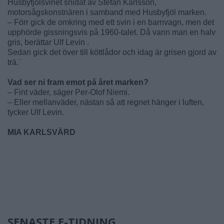
Husbyfjölsvinet snidat av Stefan Karlsson,
motorsågskonstnären i samband med Husbyfjöl marken.
– Förr gick de omkring med ett svin i en barnvagn, men det
upphörde gissningsvis på 1960-talet. Då vann man en halv
gris, berättar Ulf Levin .
Sedan gick det över till köttlådor och idag är grisen gjord av
trä.¨
Vad ser ni fram emot på året marken?
– Fint väder, säger Per-Olof Niemi.
– Eller mellanväder, nästan så att regnet hänger i luften,
tycker Ulf Levin.
MIA KARLSVÄRD
SENASTE E-TIDNING