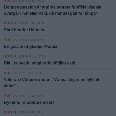
MOTALA
2026-3-31 KL. 07:02
Hennes passion är andras största fobi“När rädsla
övergår i hat eller våld, då har det gått för långt.”
MOTALA
2026-1-13 KL. 07:04
Sånt händer i Motala
MOTALA
2025-11-11 KL. 07:00
En gala med glädje i Motala
MOTALA
2025-10-21 KL. 07:00
Blåljus övade pågående dödligt våld
MOTALA
2025-6-3 KL. 07:00
Veteran i Vätternrundan: ”Anmäl dig, men fyll inte i
ålder”
MOTALA
2025-5-20 KL. 09:00
Dyker för snabbare insats
MOTALA
2025-4-29 KL. 09:40