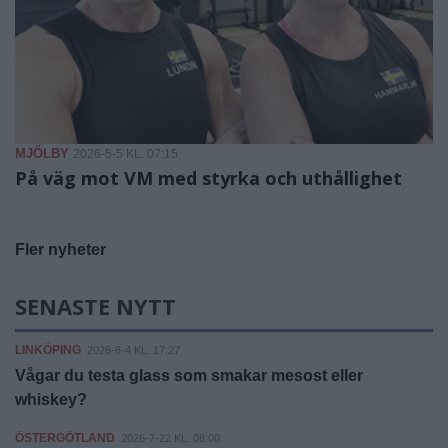
MJÖLBY
2026-5-5 KL. 07:15
På väg mot VM med styrka och uthållighet
Fler nyheter
SENASTE NYTT
LINKÖPING
2026-8-4 KL. 17:27
Vågar du testa glass som smakar mesost eller
whiskey?
ÖSTERGÖTLAND
2026-7-22 KL. 08:00