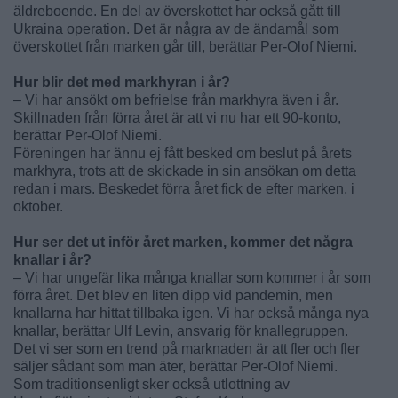
äldreboende. En del av överskottet har också gått till
Ukraina operation. Det är några av de ändamål som
överskottet från marken går till, berättar Per-Olof Niemi.
Hur blir det med markhyran i år?
– Vi har ansökt om befrielse från markhyra även i år.
Skillnaden från förra året är att vi nu har ett 90-konto,
berättar Per-Olof Niemi.
Föreningen har ännu ej fått besked om beslut på årets
markhyra, trots att de skickade in sin ansökan om detta
redan i mars. Beskedet förra året fick de efter marken, i
oktober.
Hur ser det ut inför året marken, kommer det några
knallar i år?
– Vi har ungefär lika många knallar som kommer i år som
förra året. Det blev en liten dipp vid pandemin, men
knallarna har hittat tillbaka igen. Vi har också många nya
knallar, berättar Ulf Levin, ansvarig för knallegruppen.
Det vi ser som en trend på marknaden är att fler och fler
säljer sådant som man äter, berättar Per-Olof Niemi.
Som traditionsenligt sker också utlottning av