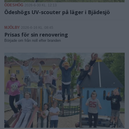
ÖDESHÖG
2026-6-30 KL. 12:13
Ödeshögs UV-scouter på läger i Bjädesjö
MJÖLBY
2026-6-16 KL. 08:45
Prisas för sin renovering
Började om från noll efter branden