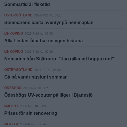
Sommartid är fisketid
ÖSTERGÖTLAND
2026-7-21 KL. 09:15
Sommarens bästa äventyr på hemmaplan
LINKÖPING
2026-7-14 KL. 08:30
Alla Lindas låtar har en egen historia
LINKÖPING
2026-7-10 KL. 07:30
Nomaden från Stjärnorp: "Jag gillar att hoppa runt"
ÖSTERGÖTLAND
2026-7-7 KL. 08:00
Gå på vandringstur i sommar
ÖDESHÖG
2026-6-30 KL. 12:13
Ödeshögs UV-scouter på läger i Bjädesjö
MJÖLBY
2026-6-16 KL. 08:45
Prisas för sin renovering
MOTALA
2026-6-9 KL. 09:42