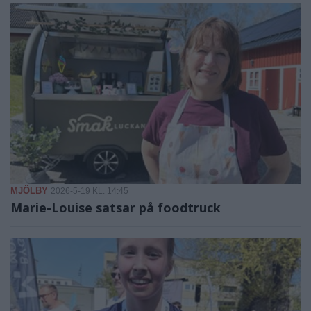
MJÖLBY
2026-5-19 KL. 14:45
Marie-Louise satsar på foodtruck