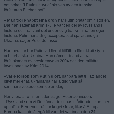
om boken ”I Putins huvud” skriven av den franska
författaren Eltchaninoff.
– Man tror knappt sina öron
när Putin pratar om historien.
Där han säger att Krim skulle varit en del av Rysslands
historia och har varit det under evig tid. Krim har en egen
historia. Putin har aldrig accepterat det självständiga
Ukraina, säger Peter Johnsson.
Han berättar hur Putin vid flertal tillfällen försökt att styra
och behärska Ukraina. Han nämner bland annat
förfalskandet av presidentvalet 2004 och den militära
invasionen av Krim 2014.
–Varje försök som Putin gjort
, har bara lett till att landet
blivit mer enat, ukrainarna har aldrig varit så
sammansvetsade som de är idag.
När vi pratar om framtiden säger Peter Johnsson:
–Ryssland som vi lärt känna de senaste årtionden kommer
upphöra. Beroende på hur kriget slutar, likaså Europa.
Europa kan inte återgå till vad det var innan den 24