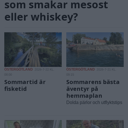
som smakar mesost
eller whiskey?
ÖSTERGÖTLAND
ÖSTERGÖTLAND
2026-7-22 KL.
2026-7-21 KL.
08:00
09:15
Sommartid är
Sommarens bästa
fisketid
äventyr på
hemmaplan
Dolda pärlor och utflyktstips