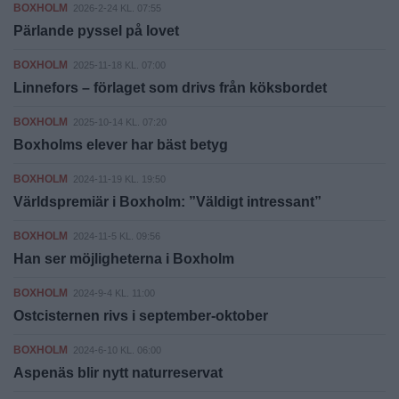
BOXHOLM
2026-2-24 KL. 07:55
Pärlande pyssel på lovet
BOXHOLM
2025-11-18 KL. 07:00
Linnefors – förlaget som drivs från köksbordet
BOXHOLM
2025-10-14 KL. 07:20
Boxholms elever har bäst betyg
BOXHOLM
2024-11-19 KL. 19:50
Världspremiär i Boxholm: ”Väldigt intressant”
BOXHOLM
2024-11-5 KL. 09:56
Han ser möjligheterna i Boxholm
BOXHOLM
2024-9-4 KL. 11:00
Ostcisternen rivs i september-oktober
BOXHOLM
2024-6-10 KL. 06:00
Aspenäs blir nytt naturreservat