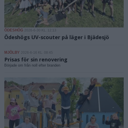
ÖDESHÖG
2026-6-30 KL. 12:13
Ödeshögs UV-scouter på läger i Bjädesjö
MJÖLBY
2026-6-16 KL. 08:45
Prisas för sin renovering
Började om från noll efter branden