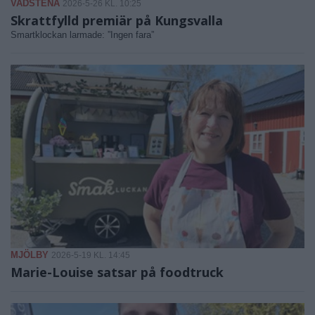
VADSTENA
2026-5-26 KL. 10:25
Skrattfylld premiär på Kungsvalla
Smartklockan larmade: ”Ingen fara”
MJÖLBY
2026-5-19 KL. 14:45
Marie-Louise satsar på foodtruck