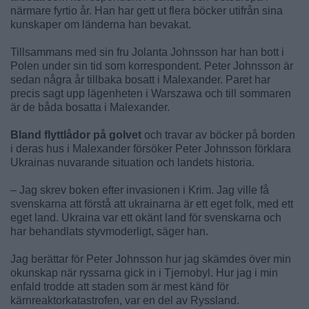
närmare fyrtio år. Han har gett ut flera böcker utifrån sina
kunskaper om länderna han bevakat.
Tillsammans med sin fru Jolanta Johnsson har han bott i
Polen under sin tid som korrespondent. Peter Johnsson är
sedan några år tillbaka bosatt i Malexander. Paret har
precis sagt upp lägenheten i Warszawa och till sommaren
är de båda bosatta i Malexander.
Bland flyttlådor på golvet
och travar av böcker på borden
i deras hus i Malexander försöker Peter Johnsson förklara
Ukrainas nuvarande situation och landets historia.
– Jag skrev boken efter invasionen i Krim. Jag ville få
svenskarna att förstå att ukrainarna är ett eget folk, med ett
eget land. Ukraina var ett okänt land för svenskarna och
har behandlats styvmoderligt, säger han.
Jag berättar för Peter Johnsson hur jag skämdes över min
okunskap när ryssarna gick in i Tjernobyl. Hur jag i min
enfald trodde att staden som är mest känd för
kärnreaktorkatastrofen, var en del av Ryssland.