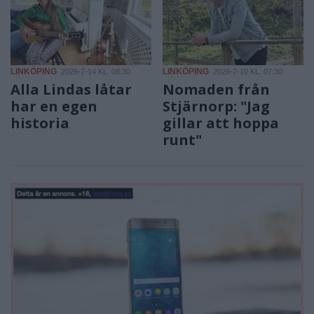
LINKÖPING
LINKÖPING
2026-7-14 KL. 08:30
2026-7-10 KL. 07:30
Alla Lindas låtar
Nomaden från
har en egen
Stjärnorp: "Jag
historia
gillar att hoppa
runt"