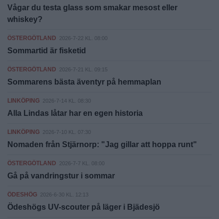
Vågar du testa glass som smakar mesost eller
whiskey?
ÖSTERGÖTLAND
2026-7-22 KL. 08:00
Sommartid är fisketid
ÖSTERGÖTLAND
2026-7-21 KL. 09:15
Sommarens bästa äventyr på hemmaplan
LINKÖPING
2026-7-14 KL. 08:30
Alla Lindas låtar har en egen historia
LINKÖPING
2026-7-10 KL. 07:30
Nomaden från Stjärnorp: "Jag gillar att hoppa runt"
ÖSTERGÖTLAND
2026-7-7 KL. 08:00
Gå på vandringstur i sommar
ÖDESHÖG
2026-6-30 KL. 12:13
Ödeshögs UV-scouter på läger i Bjädesjö