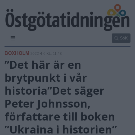
SöK
BOXHOLM
2022-4-6 KL. 11:43
”Det här är en
brytpunkt i vår
historia”Det säger
Peter Johnsson,
författare till boken
”Ukraina i historien”