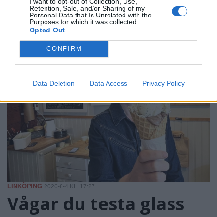
PÅ STARTSIDAN JUST NU
I want to opt-out of Collection, Use,
Retention, Sale, and/or Sharing of my
Personal Data that Is Unrelated with the
Purposes for which it was collected.
Opted Out
CONFIRM
Data Deletion
Data Access
Privacy Policy
LINKÖPING
2026-8-4 KL. 17:27
Vågar du testa glass