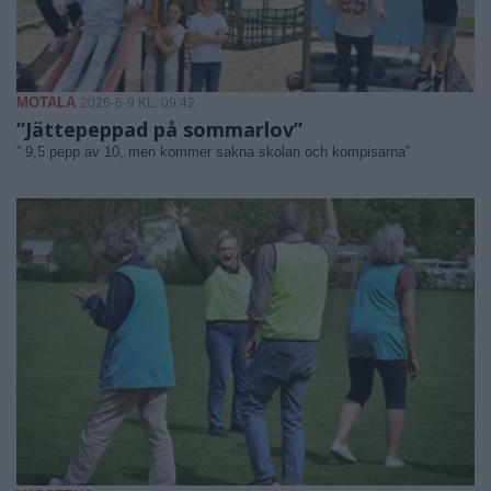
MOTALA
2026-6-9 KL. 09:42
”Jättepeppad på sommarlov”
” 9,5 pepp av 10, men kommer sakna skolan och kompisarna”