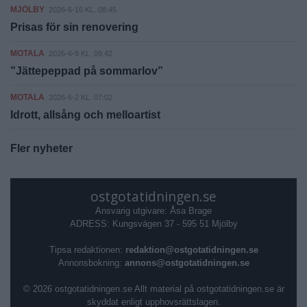
MJÖLBY
2026-6-16 KL. 08:45
Prisas för sin renovering
MOTALA
2026-6-9 KL. 09:42
”Jättepeppad på sommarlov”
MOTALA
2026-6-2 KL. 07:02
Idrott, allsång och melloartist
Fler nyheter
ostgotatidningen.se
Ansvarig utgivare: Åsa Brage
ADRESS: Kungsvägen 37 - 595 51 Mjölby
Tipsa redaktionen:
redaktion@ostgotatidningen.se
Annonsbokning:
annons@ostgotatidningen.se
© 2026 ostgotatidningen.se Allt material på ostgotatidningen.se är
skyddat enligt upphovsrättslagen.