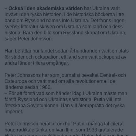
– Också i den akademiska världen
har Ukraina varit
invävt i den ryska historien. I de historiska böckerna i tre
band om Ryssland nämns inte Ukraina. Det fanns ingen
svensk litteratur skriven om Ukraina som land och dess
historia. Bara den bild som Ryssland skapat om Ukraina,
säger Peter Johnsson.
Han berättar hur landet sedan århundranden varit en plats
för strider och ockupation, ett land som varit ockuperat av
andra länder i flera omgångar.
Peter Johnssons har som journalist bevakat Central- och
Östeuropa och varit med om alla revolutionerna i de
länderna sedan 1980.
– För att förstå vad som händer idag i Ukraina måste man
förstå Ryssland och Ukrainas särhistoria. Putin vill inte
återskapa Sovjetunionen. Han vill återupprätta det ryska
imperiet.
Peter Johnsson berättar om hur Putin i många tal citerat
högerradikale tänkaren Ivan Iljin, som 1933 gratulerade
Hitler vid dennes maktövertagande. Peter Johnsson tipsar