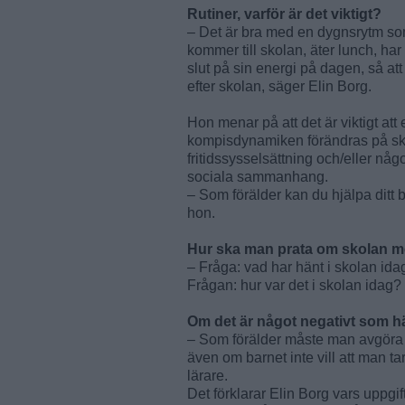
Rutiner, varför är det viktigt?
– Det är bra med en dygnsrytm so
kommer till skolan, äter lunch, har f
slut på sin energi på dagen, så at
efter skolan, säger Elin Borg.
Hon menar på att det är viktigt att
kompisdynamiken förändras på sko
fritidssysselsättning och/eller någo
sociala sammanhang.
– Som förälder kan du hjälpa ditt ba
hon.
Hur ska man prata om skolan m
– Fråga: vad har hänt i skolan ida
Frågan: hur var det i skolan idag? 
Om det är något negativt som h
– Som förälder måste man avgöra 
även om barnet inte vill att man t
lärare.
Det förklarar Elin Borg vars uppgif