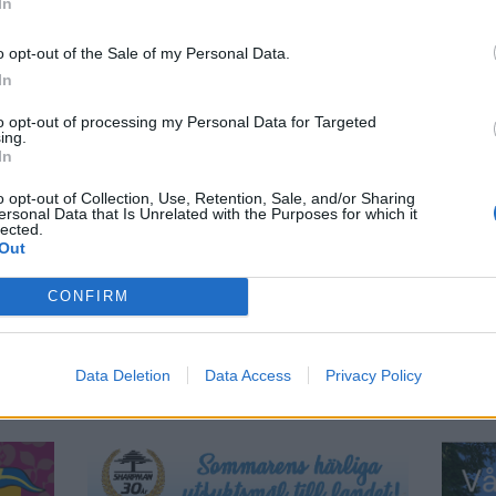
In
ldrar till skolbarn?
o opt-out of the Sale of my Personal Data.
rågor som jag ställer till barnen. Exempelvis: hur är det
In
omklädningsrummet eller i matsalen i skolan? Har
 kafeterian? Har någon varit taskig på rasten? Är det
to opt-out of processing my Personal Data for Targeted
r någon annan på nätet?
ing.
In
å, vet barnet då, att det här kan du prata med mig om
o opt-out of Collection, Use, Retention, Sale, and/or Sharing
ersonal Data that Is Unrelated with the Purposes for which it
lected.
Out
CONFIRM
Data Deletion
Data Access
Privacy Policy