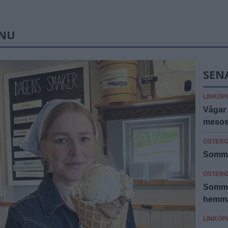
 NU
SEN
LINKÖP
Vågar 
mesost
ÖSTER
Sommar
ÖSTER
Somma
hemm
LINKÖP