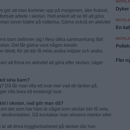
MOTAL
Dyker 
m gör att man kommer upp på morgonen, äter frukost,
ortsatt arbete i skolan. Helt enkelt att se till att göra
MOTAL
t man sover bättre på nätterna. Gärna också en aktivitet
En ka
MOTAL
 ens barn befinner sig i flera olika sammanhang ifall
lan. Det får gärna vara någon kreativ
Polish
n idrott, för att där få möta andra miljöer och andra
Fler n
rn att finna en aktivitet att göra efter skolan, säger
ed sina barn?
g? Då får man ofta ett svar mer vad de tänker på.
ger ofta bara ett enstavigt svar.
änt i skolan, vad gör man då?
om det som har hänt är något som skolan bör få veta,
ar skolkontakten. Då kontaktar man elevens mentor eller
t är att driva trygghetsarbetet på skolan där hon