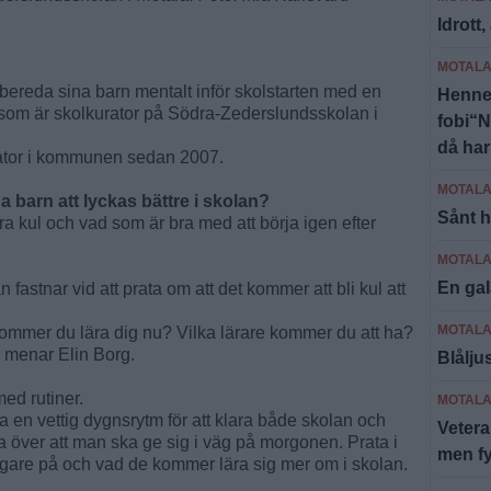
Idrott
MOTAL
förbereda sina barn mentalt inför skolstarten med en
Hennes
g som är skolkurator på Södra-Zederslundsskolan i
fobi“N
då har 
rator i kommunen sedan 2007.
MOTAL
 barn att lyckas bättre i skolan?
Sånt h
a kul och vad som är bra med att börja igen efter
MOTAL
En gal
n fastnar vid att prata om att det kommer att bli kul att
MOTAL
ommer du lära dig nu? Vilka lärare kommer du att ha?
å, menar Elin Borg.
Blålju
med rutiner.
MOTAL
t ha en vettig dygnsrytm för att klara både skolan och
Vetera
cka över att man ska ge sig i väg på morgonen. Prata i
men fyl
igare på och vad de kommer lära sig mer om i skolan.