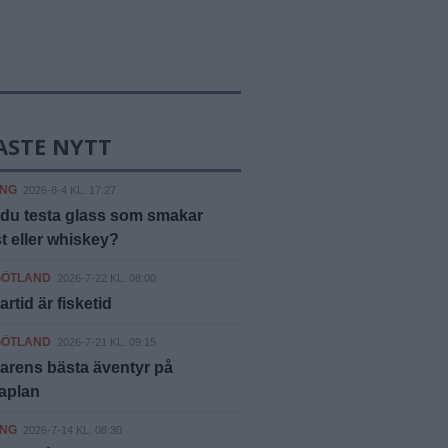
ASTE NYTT
ING
2026-8-4 KL. 17:27
du testa glass som smakar
 eller whiskey?
GÖTLAND
2026-7-22 KL. 08:00
tid är fisketid
GÖTLAND
2026-7-21 KL. 09:15
rens bästa äventyr på
aplan
ING
2026-7-14 KL. 08:30