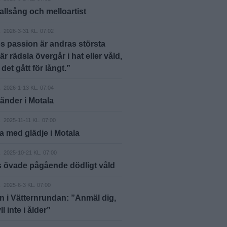
, allsång och melloartist
A
2026-3-31 KL. 07:02
 passion är andras största
är rädsla övergår i hat eller våld,
det gått för långt.”
A
2026-1-13 KL. 07:04
änder i Motala
A
2025-11-11 KL. 07:00
a med glädje i Motala
A
2025-10-21 KL. 07:00
s övade pågående dödligt våld
A
2025-6-3 KL. 07:00
n i Vätternrundan: ”Anmäl dig,
l inte i ålder”