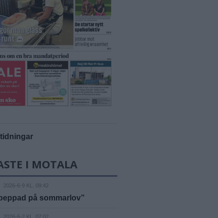
-tidningar
ASTE I MOTALA
A
2026-6-9 KL. 09:42
epeppad på sommarlov”
A
2026-6-2 KL. 07:02