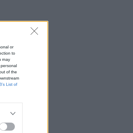
sonal or
ection to
ou may
 personal
out of the
 downstream
B’s List of