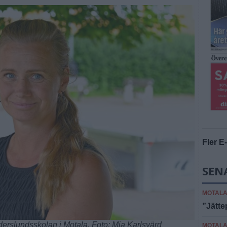
Fler E
SEN
MOTAL
”Jätt
derslundsskolan i Motala. Foto: Mia Karlsvärd
MOTAL