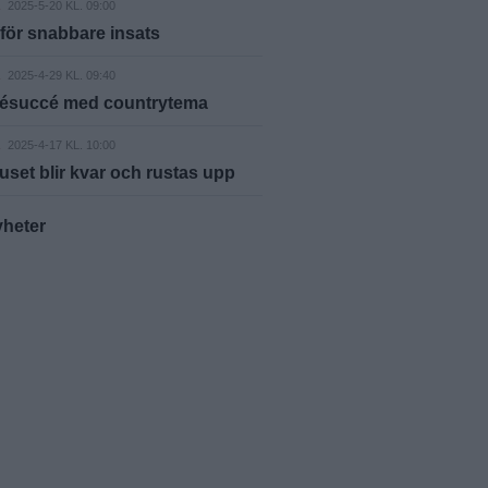
A
2025-5-20 KL. 09:00
för snabbare insats
A
2025-4-29 KL. 09:40
fésuccé med countrytema
A
2025-4-17 KL. 10:00
uset blir kvar och rustas upp
yheter