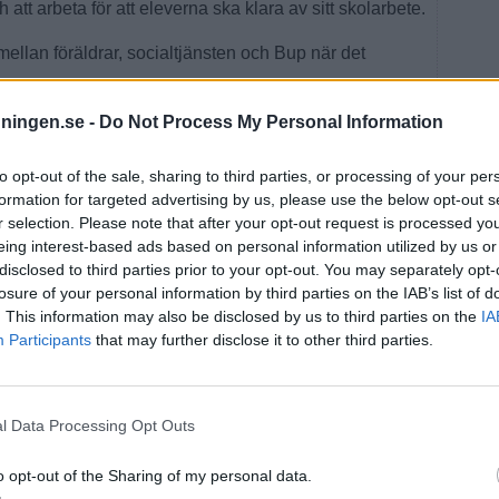
h att arbeta för att eleverna ska klara av sitt skolarbete.
ellan föräldrar, socialtjänsten och Bup när det
att prata med barnen om allt positivt som skolan medför.
dningen.se -
Do Not Process My Personal Information
rälder och barn tar för givet.
cket för våra barns framtid. Ett av våra viktigaste mål i
to opt-out of the sale, sharing to third parties, or processing of your per
att bli demokratiska medborgare. Då behöver vi
formation for targeted advertising by us, please use the below opt-out s
le där deras åsikter räknas.
r selection. Please note that after your opt-out request is processed y
eing interest-based ads based on personal information utilized by us or
grundskolans elever fullständiga betyg när de gick ut
disclosed to third parties prior to your opt-out. You may separately opt-
losure of your personal information by third parties on the IAB’s list of
utsättningar förändrats genom åren.
. This information may also be disclosed by us to third parties on the
IA
 att få fler elever att nå godkända betyg. Det måste
Participants
that may further disclose it to other third parties.
dsspannet innan man ska nå godkända betyg.
behöver mer än nio år på sig att klara grundskolans
l Data Processing Opt Outs
e individuellt upplagd studieplan för varje elev. Man
 man lyckats, säger hon.
o opt-out of the Sharing of my personal data.
igt och hon tror också att det skulle vara en bra
kt att fler går ut ur grundskolan med fullständiga betyg.