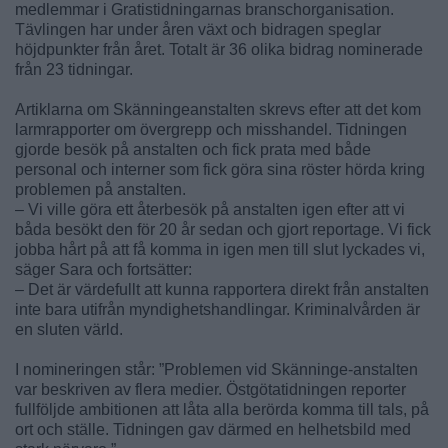
medlemmar i Gratistidningarnas branschorganisation.
Tävlingen har under åren växt och bidragen speglar
höjdpunkter från året. Totalt är 36 olika bidrag nominerade
från 23 tidningar.
Artiklarna om Skänningeanstalten skrevs efter att det kom
larmrapporter om övergrepp och misshandel. Tidningen
gjorde besök på anstalten och fick prata med både
personal och interner som fick göra sina röster hörda kring
problemen på anstalten.
– Vi ville göra ett återbesök på anstalten igen efter att vi
båda besökt den för 20 år sedan och gjort reportage. Vi fick
jobba hårt på att få komma in igen men till slut lyckades vi,
säger Sara och fortsätter:
– Det är värdefullt att kunna rapportera direkt från anstalten
inte bara utifrån myndighetshandlingar. Kriminalvården är
en sluten värld.
I nomineringen står: ”Problemen vid Skänninge-anstalten
var beskriven av flera medier. Östgötatidningen reporter
fullföljde ambitionen att låta alla berörda komma till tals, på
ort och ställe. Tidningen gav därmed en helhetsbild med