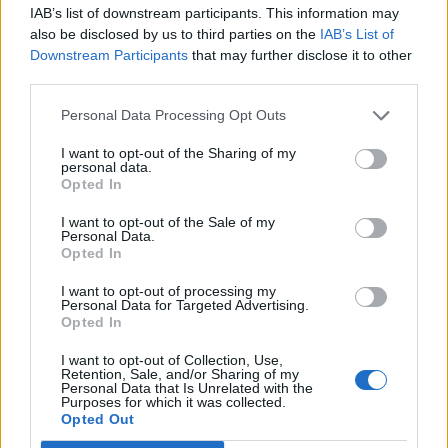
IAB’s list of downstream participants. This information may
also be disclosed by us to third parties on the
IAB’s List of
ÖSTERGÖTLAND
ÖSTERGÖTLAND
2026-7-22 KL.
2026-7-21 KL.
Downstream Participants
that may further disclose it to other
08:00
09:15
third parties.
Sommartid är
Sommarens bästa
fisketid
äventyr på
Personal Data Processing Opt Outs
hemmaplan
I want to opt-out of the Sharing of my
Dolda pärlor och utflyktstips
personal data.
Opted In
I want to opt-out of the Sale of my
Personal Data.
Opted In
I want to opt-out of processing my
Personal Data for Targeted Advertising.
Opted In
LINKÖPING
LINKÖPING
2026-7-14 KL. 08:30
2026-7-10 KL. 07:30
I want to opt-out of Collection, Use,
Alla Lindas låtar
Nomaden från
Retention, Sale, and/or Sharing of my
Personal Data that Is Unrelated with the
har en egen
Stjärnorp: "Jag
Purposes for which it was collected.
Opted Out
historia
gillar att hoppa