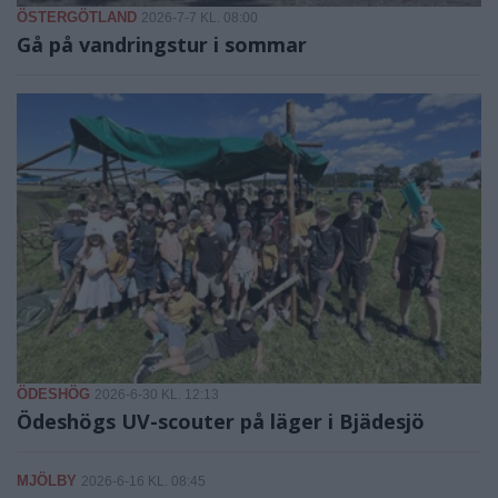
ÖSTERGÖTLAND
2026-7-7 KL. 08:00
Gå på vandringstur i sommar
ÖDESHÖG
2026-6-30 KL. 12:13
Ödeshögs UV-scouter på läger i Bjädesjö
MJÖLBY
2026-6-16 KL. 08:45