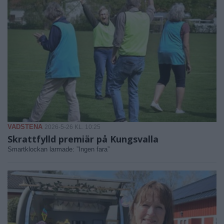
VADSTENA
2026-5-26 KL. 10:25
Skrattfylld premiär på Kungsvalla
Smartklockan larmade: ”Ingen fara”