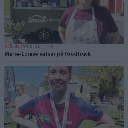
MJÖLBY
2026-5-19 KL. 14:45
Marie-Louise satsar på foodtruck