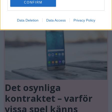
runt"
CONFIRM
Data Deletion
Data Access
Privacy Policy
Det osynliga
kontraktet – varför
vissa spel känns