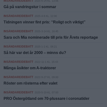
INSÄNDARE/DEBATT
2025-6-24 KL. 13:06
Gå på vandringstur i sommar
INSÄNDARE/DEBATT
2025-4-8 KL. 12:00
Tidningen vinner fint pris: “Roligt och viktigt”
INSÄNDARE/DEBATT
2025-3-14 KL. 16:45
Sara och Mia nominerade till pris för Årets reportage
INSÄNDARE/DEBATT
2025-1-2 KL. 08:21
Så här var det år 2000 – minns du?
INSÄNDARE/DEBATT
2022-11-1 KL. 15:43
Många åsikter om A-traktorer
INSÄNDARE/DEBATT
2022-9-27 KL. 09:00
Röster om rösterna efter valet
INSÄNDARE/DEBATT
2020-5-19 KL. 07:00
PRO Östergötland om 70-plussare i coronatider