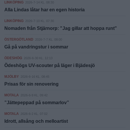
LINKÖPING
2026-7-14 KL. 08:30
Alla Lindas låtar har en egen historia
LINKÖPING
2026-7-10 KL. 07:30
Nomaden från Stjärnorp: "Jag gillar att hoppa runt"
ÖSTERGÖTLAND
2026-7-7 KL. 08:00
Gå på vandringstur i sommar
ÖDESHÖG
2026-6-30 KL. 12:13
Ödeshögs UV-scouter på läger i Bjädesjö
MJÖLBY
2026-6-16 KL. 08:45
Prisas för sin renovering
MOTALA
2026-6-9 KL. 09:42
”Jättepeppad på sommarlov”
MOTALA
2026-6-2 KL. 07:02
Idrott, allsång och melloartist