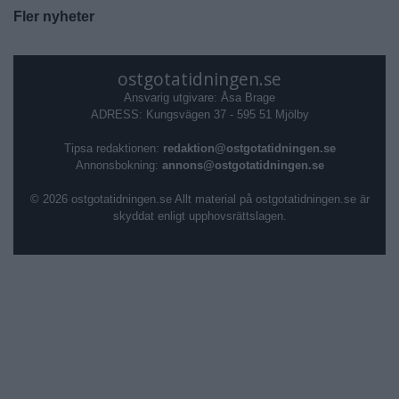
Fler nyheter
ostgotatidningen.se
Ansvarig utgivare: Åsa Brage
ADRESS: Kungsvägen 37 - 595 51 Mjölby
Tipsa redaktionen:
redaktion@ostgotatidningen.se
Annonsbokning:
annons@ostgotatidningen.se
© 2026 ostgotatidningen.se Allt material på ostgotatidningen.se är
skyddat enligt upphovsrättslagen.