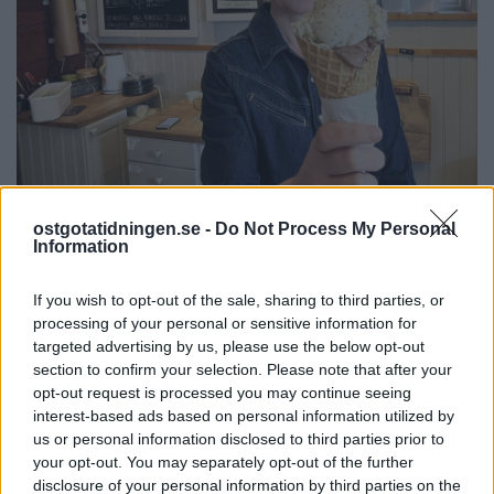
LINKÖPING
2026-8-4 KL. 17:27
Vågar du testa glass
ostgotatidningen.se -
Do Not Process My Personal
Information
som smakar mesost
If you wish to opt-out of the sale, sharing to third parties, or
eller whiskey?
processing of your personal or sensitive information for
targeted advertising by us, please use the below opt-out
section to confirm your selection. Please note that after your
opt-out request is processed you may continue seeing
interest-based ads based on personal information utilized by
us or personal information disclosed to third parties prior to
your opt-out. You may separately opt-out of the further
disclosure of your personal information by third parties on the