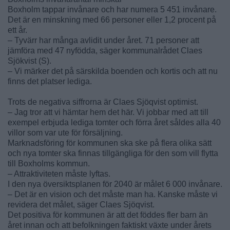
Boxholm tappar invånare och har numera 5 451 invånare.
Det är en minskning med 66 personer eller 1,2 procent på
ett år.
– Tyvärr har många avlidit under året. 71 personer att
jämföra med 47 nyfödda, säger kommunalrådet Claes
Sjökvist (S).
– Vi märker det på särskilda boenden och kortis och att nu
finns det platser lediga.
Trots de negativa siffrorna är Claes Sjöqvist optimist.
– Jag tror att vi hämtar hem det här. Vi jobbar med att till
exempel erbjuda lediga tomter och förra året såldes alla 40
villor som var ute för försäljning.
Marknadsföring för kommunen ska ske på flera olika sätt
och nya tomter ska finnas tillgängliga för den som vill flytta
till Boxholms kommun.
– Attraktiviteten måste lyftas.
I den nya översiktsplanen för 2040 är målet 6 000 invånare.
– Det är en vision och det måste man ha. Kanske måste vi
revidera det målet, säger Claes Sjöqvist.
Det positiva för kommunen är att det föddes fler barn än
året innan och att befolkningen faktiskt växte under årets