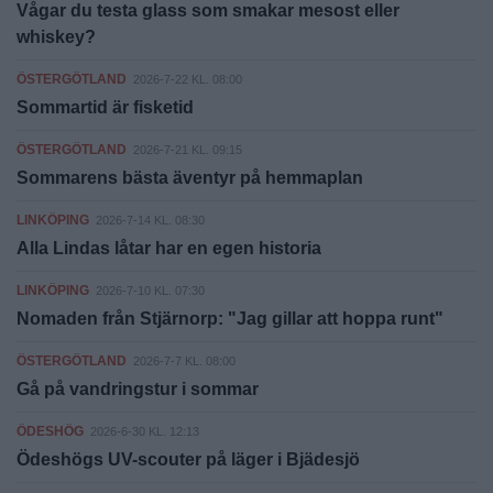
Vågar du testa glass som smakar mesost eller
whiskey?
ÖSTERGÖTLAND
2026-7-22 KL. 08:00
Sommartid är fisketid
ÖSTERGÖTLAND
2026-7-21 KL. 09:15
Sommarens bästa äventyr på hemmaplan
LINKÖPING
2026-7-14 KL. 08:30
Alla Lindas låtar har en egen historia
LINKÖPING
2026-7-10 KL. 07:30
Nomaden från Stjärnorp: "Jag gillar att hoppa runt"
ÖSTERGÖTLAND
2026-7-7 KL. 08:00
Gå på vandringstur i sommar
ÖDESHÖG
2026-6-30 KL. 12:13
Ödeshögs UV-scouter på läger i Bjädesjö