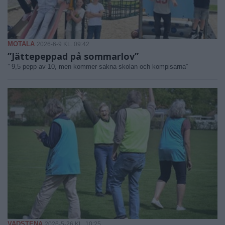
MOTALA
2026-6-9 KL. 09:42
”Jättepeppad på sommarlov”
” 9,5 pepp av 10, men kommer sakna skolan och kompisarna”
VADSTENA
2026-5-26 KL. 10:25