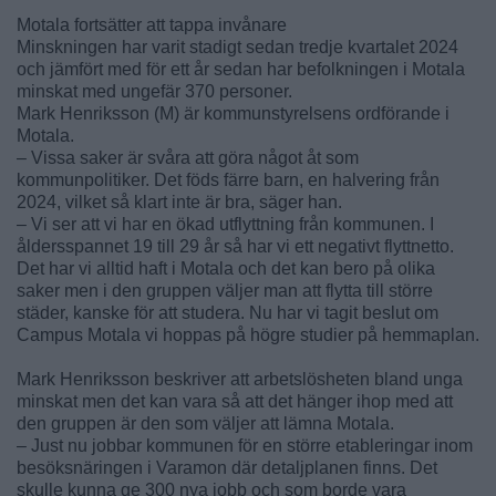
Motala fortsätter att tappa invånare
Minskningen har varit stadigt sedan tredje kvartalet 2024
och jämfört med för ett år sedan har befolkningen i Motala
minskat med ungefär 370 personer.
Mark Henriksson (M) är kommunstyrelsens ordförande i
Motala.
– Vissa saker är svåra att göra något åt som
kommunpolitiker. Det föds färre barn, en halvering från
2024, vilket så klart inte är bra, säger han.
– Vi ser att vi har en ökad utflyttning från kommunen. I
åldersspannet 19 till 29 år så har vi ett negativt flyttnetto.
Det har vi alltid haft i Motala och det kan bero på olika
saker men i den gruppen väljer man att flytta till större
städer, kanske för att studera. Nu har vi tagit beslut om
Campus Motala vi hoppas på högre studier på hemmaplan.
Mark Henriksson beskriver att arbetslösheten bland unga
minskat men det kan vara så att det hänger ihop med att
den gruppen är den som väljer att lämna Motala.
– Just nu jobbar kommunen för en större etableringar inom
besöksnäringen i Varamon där detaljplanen finns. Det
skulle kunna ge 300 nya jobb och som borde vara