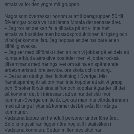
attraktiva för den yngre målgruppen.
Något som överraskar honom är att åldersgruppen 50 till
59-åringar också valt att lämna Motala det senaste året.
– Jag tror att det kan falla tillbaka på att vi inte haft
attraktiva bostäder men bostadsproduktionen är igång och
vi börjar komma ifatt. Jag hoppas att det här bara är en
tillfällig svacka.
– Jag ser med tillförsikt tiden an och vi jobbar på att dels att
kunna erbjuda attraktiva bostäder men vi jobbar också
tillsammans med näringslivet om att ha en spännande
arbetsmarknad, bra service, bra skola och omsorg.
– Det är en otroligt liten folkökning i Sverige. Min
framåtspaning är att om man inte kopplar ett aktivt grepp
och försöker förstå sina siffror och kopplar åtgärder till det
så kommer det bli intressant att se hur det slår mot
kommun-Sverige om tio år. Lyckas man inte vända trenden
med att unga flyttar så kommer det bli svårt för många
kommuner.
Vadstena tappar en handfull personer under förra året.
Befolkningssiffran ligger nära nog still i statistiken i
Vadstena kommun. Sedan millennieskiftet har