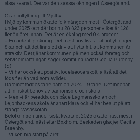
sista kvartal. Det var den största ökningen i Östergötland.
Ökad inflyttning till Mjölby
I Mjölby kommun ökade folkmängden mest i Östergötland
under 2025 och där bor nu 28 823 personer vilket är 128
fler än året innan. Det är en ökning med 0,4 procent.
– En ordentlig ökning. Det mest positiva är att inflyttningen
ökar och att det finns ett driv att flytta hit, att kommunen är
attraktiv. Det tjänar kommunen på men också företag och
serviceinrättningar, säger kommunalrådet Cecilia Burenby
(S).
– Vi har också ett positivt födelseöverskott, alltså att det
föds fler än vad som avlider.
Däremot föddes färre barn än 2024. 19 färre. Det innebär
att minskat behov av barnomsorg och skola.
– Men vi är beredda och både Lagmansskolan och
Lejonbackens skola är snart klara och vi har beslut på att
stänga Vasaskolan.
Befolkningen under sista kvartalet 2025 ökade näst mest i
Östergötland, näst efter Boxholm. Beskeden glädjer Cecilia
Burenby.
– Vilken bra start på året!