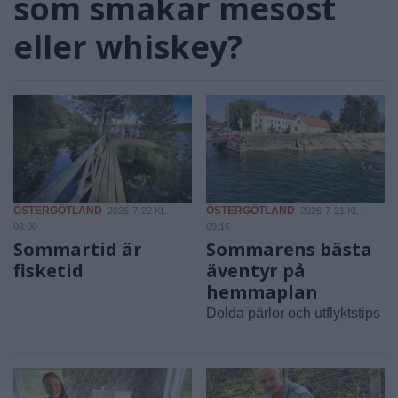
som smakar mesost
eller whiskey?
ÖSTERGÖTLAND
ÖSTERGÖTLAND
2026-7-22 KL.
2026-7-21 KL.
08:00
09:15
Sommartid är
Sommarens bästa
fisketid
äventyr på
hemmaplan
Dolda pärlor och utflyktstips