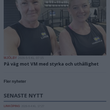
MJÖLBY
2026-5-5 KL. 07:15
På väg mot VM med styrka och uthållighet
Fler nyheter
SENASTE NYTT
LINKÖPING
2026-8-4 KL. 17:27