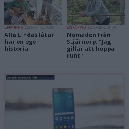
LINKÖPING
LINKÖPING
2026-7-14 KL. 08:30
2026-7-10 KL. 07:30
Alla Lindas låtar
Nomaden från
har en egen
Stjärnorp: "Jag
historia
gillar att hoppa
runt"