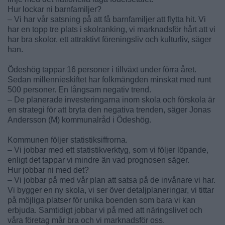
Hur lockar ni barnfamiljer?
– Vi har vår satsning på att få barnfamiljer att flytta hit. Vi
har en topp tre plats i skolranking, vi marknadsför hårt att vi
har bra skolor, ett attraktivt föreningsliv och kulturliv, säger
han.
Ödeshög tappar 16 personer i tillväxt under förra året.
Sedan millennieskiftet har folkmängden minskat med runt
500 personer. En långsam negativ trend.
– De planerade investeringarna inom skola och förskola är
en strategi för att bryta den negativa trenden, säger Jonas
Andersson (M) kommunalråd i Ödeshög.
Kommunen följer statistiksiffrorna.
– Vi jobbar med ett statistikverktyg, som vi följer löpande,
enligt det tappar vi mindre än vad prognosen säger.
Hur jobbar ni med det?
– Vi jobbar på med vår plan att satsa på de invånare vi har.
Vi bygger en ny skola, vi ser över detaljplaneringar, vi tittar
på möjliga platser för unika boenden som bara vi kan
erbjuda. Samtidigt jobbar vi på med att näringslivet och
våra företag mår bra och vi marknadsför oss.