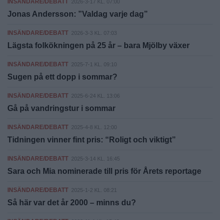
INSÄNDARE/DEBATT
2026-3-17 KL. 07:00
Jonas Andersson: ”Valdag varje dag”
INSÄNDARE/DEBATT
2026-3-3 KL. 07:03
Lägsta folkökningen på 25 år – bara Mjölby växer
INSÄNDARE/DEBATT
2025-7-1 KL. 09:10
Sugen på ett dopp i sommar?
INSÄNDARE/DEBATT
2025-6-24 KL. 13:06
Gå på vandringstur i sommar
INSÄNDARE/DEBATT
2025-4-8 KL. 12:00
Tidningen vinner fint pris: “Roligt och viktigt”
INSÄNDARE/DEBATT
2025-3-14 KL. 16:45
Sara och Mia nominerade till pris för Årets reportage
INSÄNDARE/DEBATT
2025-1-2 KL. 08:21
Så här var det år 2000 – minns du?