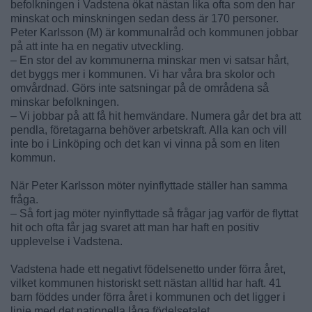
befolkningen i Vadstena ökat nästan lika ofta som den har
minskat och minskningen sedan dess är 170 personer.
Peter Karlsson (M) är kommunalråd och kommunen jobbar
på att inte ha en negativ utveckling.
– En stor del av kommunerna minskar men vi satsar hårt,
det byggs mer i kommunen. Vi har våra bra skolor och
omvårdnad. Görs inte satsningar på de områdena så
minskar befolkningen.
– Vi jobbar på att få hit hemvändare. Numera går det bra att
pendla, företagarna behöver arbetskraft. Alla kan och vill
inte bo i Linköping och det kan vi vinna på som en liten
kommun.
När Peter Karlsson möter nyinflyttade ställer han samma
fråga.
– Så fort jag möter nyinflyttade så frågar jag varför de flyttat
hit och ofta får jag svaret att man har haft en positiv
upplevelse i Vadstena.
Vadstena hade ett negativt födelsenetto under förra året,
vilket kommunen historiskt sett nästan alltid har haft. 41
barn föddes under förra året i kommunen och det ligger i
linje med det nationella låga födelsetalet.