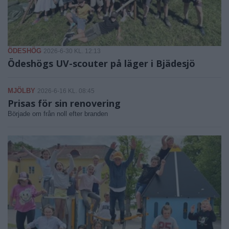
ÖDESHÖG
2026-6-30 KL. 12:13
Ödeshögs UV-scouter på läger i Bjädesjö
MJÖLBY
2026-6-16 KL. 08:45
Prisas för sin renovering
Började om från noll efter branden