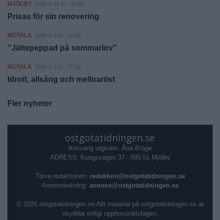
MJÖLBY
2026-6-16 KL. 08:45
Prisas för sin renovering
MOTALA
2026-6-9 KL. 09:42
”Jättepeppad på sommarlov”
MOTALA
2026-6-2 KL. 07:02
Idrott, allsång och melloartist
Fler nyheter
ostgotatidningen.se
Ansvarig utgivare: Åsa Brage
ADRESS: Kungsvägen 37 - 595 51 Mjölby
Tipsa redaktionen:
redaktion@ostgotatidningen.se
Annonsbokning:
annons@ostgotatidningen.se
© 2026 ostgotatidningen.se Allt material på ostgotatidningen.se är
skyddat enligt upphovsrättslagen.