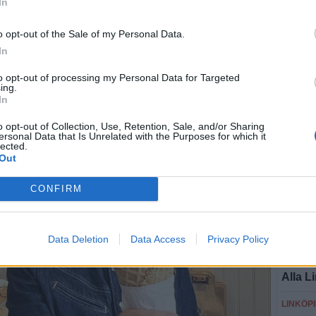
 NU
In
o opt-out of the Sale of my Personal Data.
In
SEN
to opt-out of processing my Personal Data for Targeted
ing.
LINKÖP
In
Vågar 
mesost
o opt-out of Collection, Use, Retention, Sale, and/or Sharing
ersonal Data that Is Unrelated with the Purposes for which it
lected.
ÖSTER
Out
Sommar
CONFIRM
ÖSTER
Somma
hemm
Data Deletion
Data Access
Privacy Policy
LINKÖP
Alla L
LINKÖP