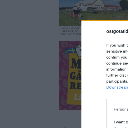
ostgotati
If you wish 
sensitive in
confirm you
continue se
information 
further disc
participants
Downstream 
Persona
I want t