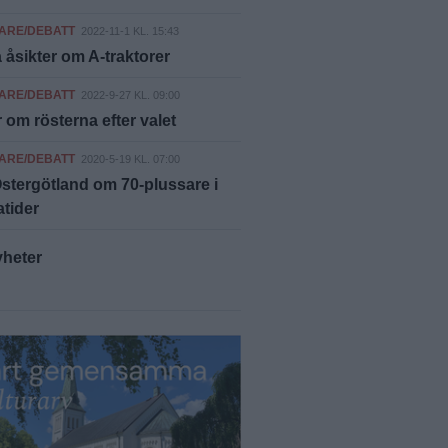
ARE/DEBATT
2022-11-1 KL. 15:43
åsikter om A-traktorer
ARE/DEBATT
2022-9-27 KL. 09:00
 om rösterna efter valet
ARE/DEBATT
2020-5-19 KL. 07:00
tergötland om 70-plussare i
tider
yheter