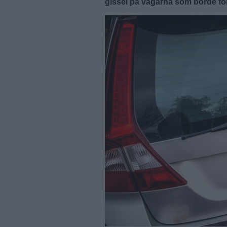
gissel på vägarna som borde fö