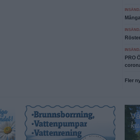
INSÄND
Många 
INSÄND
Röster
INSÄND
PRO Ös
corona
Fler n