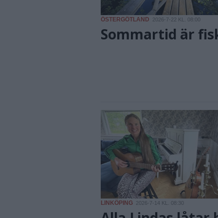
ÖSTERGÖTLAND
2026-7-22 KL. 08:00
Sommartid är fis
LINKÖPING
2026-7-14 KL. 08:30
Alla Lindas låtar 