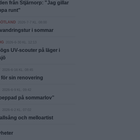
n från Stjärnorp: "Jag gillar
ppa runt"
GÖTLAND
2026-7-7 KL. 08:00
vandringstur i sommar
ÖG
2026-6-30 KL. 12:13
gs UV-scouter på läger i
sjö
Y
2026-6-16 KL. 08:45
 för sin renovering
A
2026-6-9 KL. 09:42
epeppad på sommarlov”
A
2026-6-2 KL. 07:02
, allsång och melloartist
yheter