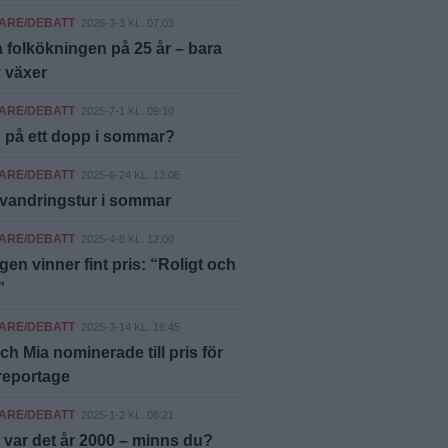
ARE/DEBATT
2026-3-3 KL. 07:03
 folkökningen på 25 år – bara
 växer
ARE/DEBATT
2025-7-1 KL. 09:10
 på ett dopp i sommar?
ARE/DEBATT
2025-6-24 KL. 13:06
vandringstur i sommar
ARE/DEBATT
2025-4-8 KL. 12:00
gen vinner fint pris: “Roligt och
”
ARE/DEBATT
2025-3-14 KL. 16:45
ch Mia nominerade till pris för
reportage
ARE/DEBATT
2025-1-2 KL. 08:21
 var det år 2000 – minns du?