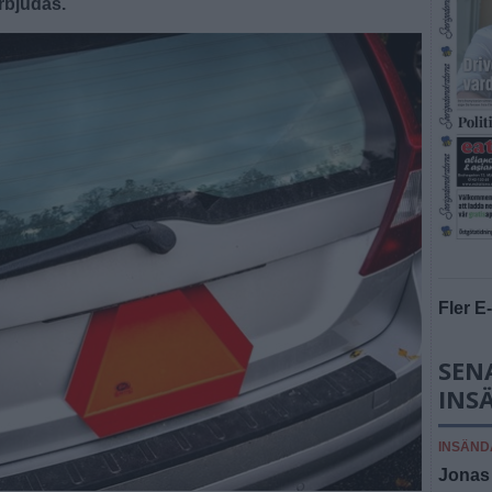
rbjudas.
Fler E
SENA
INS
INSÄND
Jonas