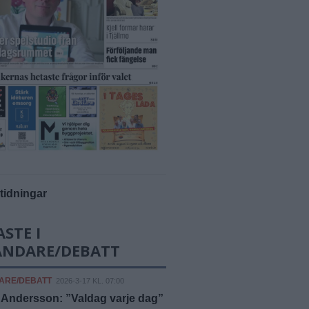
-tidningar
STE I
ÄNDARE/DEBATT
ARE/DEBATT
2026-3-17 KL. 07:00
 Andersson: ”Valdag varje dag”