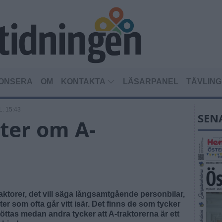
ONSERA
OM
KONTAKTA
LÄSARPANEL
TÄVLIN
L. 15:43
SEN
ter om A-
er, det vill säga långsamtgående personbilar,
r som ofta går vitt isär. Det finns de som tycker
öttas medan andra tycker att A-traktorerna är ett