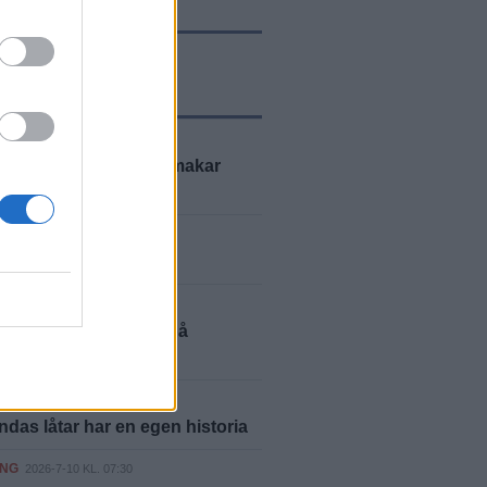
ASTE NYTT
ING
2026-8-4 KL. 17:27
du testa glass som smakar
 eller whiskey?
GÖTLAND
2026-7-22 KL. 08:00
tid är fisketid
GÖTLAND
2026-7-21 KL. 09:15
rens bästa äventyr på
aplan
ING
2026-7-14 KL. 08:30
indas låtar har en egen historia
ING
2026-7-10 KL. 07:30