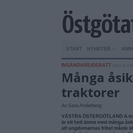
START
NYHETER
ANN
INSÄNDARE/DEBATT
2022-11-1 K
Många åsik
traktorer
Av Sara Anderberg
VÄSTRA ÖSTERGÖTLAND A-traktor
är ett hett ämne med många åskte
att ungdomarnas frihet måste st