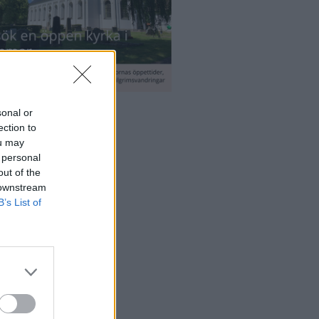
sonal or
ection to
ou may
 personal
out of the
 downstream
B’s List of