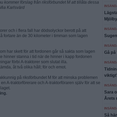
u kommer förslag från riksförbundet M att tillåta dessa
INSÄND
: Mia Karlsvärd
Lägsta
Mjölby
INSÄND
rer och i flera fall har dödsolyckor berott på att
gå fortare än de 30 kilometer i timman som lagen
Sugen
INSÄND
om har skett för att fordonen går så sakta som lagen
Gå på 
te hinner stanna i tid när de hinner i kapp fordonen
ingar förbi A-traktorer som slutat illa.
INSÄND
mda, åt två olika håll; för och emot.
Tidnin
viktigt
sakkunnig på riksförbundet M för att minska problemen
en A-traktorförerare och A-traktorföraren själv för att se
INSÄND
laget.
Sara o
ing.
Årets 
INSÄND
Så här