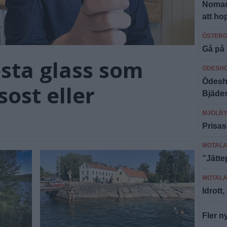
Nomade
att ho
ÖSTER
Gå på 
sta glass som
ÖDESH
Ödeshö
ost eller
Bjäde
MJÖLB
Prisas
MOTAL
”Jätt
MOTAL
Idrott
Fler n