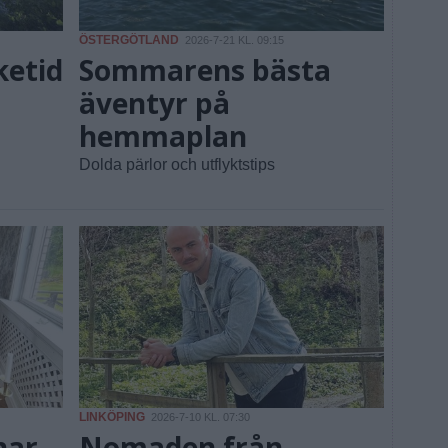
ÖSTERGÖTLAND
2026-7-21 KL. 09:15
ketid
Sommarens bästa
äventyr på
hemmaplan
Dolda pärlor och utflyktstips
LINKÖPING
2026-7-10 KL. 07:30
har
Nomaden från