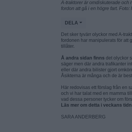
A-traktorer är omdiskuterade och n
fordon att gå i en högre fart. Foto
DELA
Det sker tyvärr olyckor med A-trakto
fordonen har manipulerats för att 
tillåter.
Å andra sidan finns
det olyckor s
säger men där andra trafikanter in
eller där andra bilister gjort omkörn
Åsikterna är många och de är bestä
Här redovisas ett förslag från en 
och vi har talat med en mamma till 
vad dessa personer tycker om förs
Läs mer om detta i veckans tidn
SARA ANDERBERG