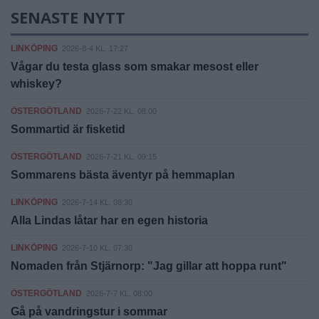
SENASTE NYTT
LINKÖPING
2026-8-4 KL. 17:27
Vågar du testa glass som smakar mesost eller
whiskey?
ÖSTERGÖTLAND
2026-7-22 KL. 08:00
Sommartid är fisketid
ÖSTERGÖTLAND
2026-7-21 KL. 09:15
Sommarens bästa äventyr på hemmaplan
LINKÖPING
2026-7-14 KL. 08:30
Alla Lindas låtar har en egen historia
LINKÖPING
2026-7-10 KL. 07:30
Nomaden från Stjärnorp: "Jag gillar att hoppa runt"
ÖSTERGÖTLAND
2026-7-7 KL. 08:00
Gå på vandringstur i sommar