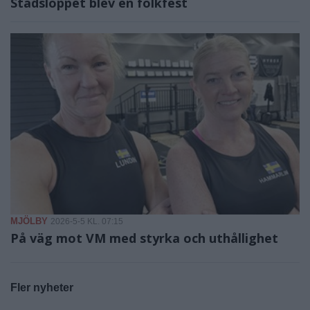
Stadsloppet blev en folkfest
MJÖLBY
2026-5-5 KL. 07:15
På väg mot VM med styrka och uthållighet
Fler nyheter