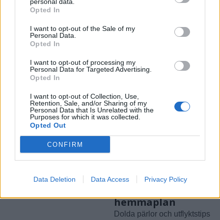
personal data.
LINKÖPING
2026-8-4 KL. 17:27
Opted In
Vågar du testa glass
I want to opt-out of the Sale of my
Personal Data.
som smakar mesost
Opted In
eller whiskey?
I want to opt-out of processing my
Personal Data for Targeted Advertising.
Opted In
I want to opt-out of Collection, Use,
Retention, Sale, and/or Sharing of my
Personal Data that Is Unrelated with the
Purposes for which it was collected.
Opted Out
CONFIRM
ÖSTERGÖTLAND
ÖSTERGÖTLAND
2026-7-22 KL.
2026-7-21 KL.
08:00
09:15
Sommartid är
Sommarens bästa
Data Deletion
Data Access
Privacy Policy
fisketid
äventyr på
hemmaplan
Dolda pärlor och utflyktstips