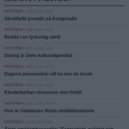
VADSTENA
2026-5-26 KL. 10:25
Skrattfylld premiär på Kungsvalla
VADSTENA
2026-4-28 KL. 09:15
Runda i en fyrkantig värld
VADSTENA
2026-3-24 KL. 11:03
Düring är årets kulturstipendiat
VADSTENA
2026-2-17 KL. 07:02
Dagens pensionärer vill ha mer än boule
VADSTENA
2026-2-10 KL. 12:00
Klosterkyrkan renoveras mot förfall
VADSTENA
2026-1-20 KL. 07:03
Hon är Vadstenas första skolbibliotekarie
VADSTENA
2025-9-2 KL. 06:03