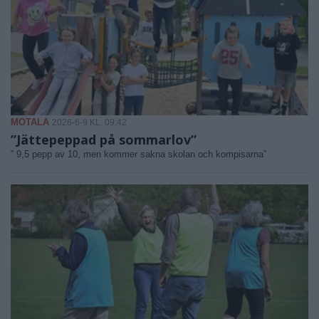
MOTALA
2026-6-9 KL. 09:42
”Jättepeppad på sommarlov”
” 9,5 pepp av 10, men kommer sakna skolan och kompisarna”