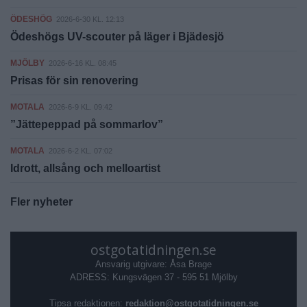
ÖDESHÖG
2026-6-30 KL. 12:13
Ödeshögs UV-scouter på läger i Bjädesjö
MJÖLBY
2026-6-16 KL. 08:45
Prisas för sin renovering
MOTALA
2026-6-9 KL. 09:42
”Jättepeppad på sommarlov”
MOTALA
2026-6-2 KL. 07:02
Idrott, allsång och melloartist
Fler nyheter
ostgotatidningen.se
Ansvarig utgivare: Åsa Brage
ADRESS: Kungsvägen 37 - 595 51 Mjölby
Tipsa redaktionen:
redaktion@ostgotatidningen.se