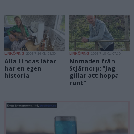
LINKÖPING
LINKÖPING
2026-7-14 KL. 08:30
2026-7-10 KL. 07:30
Alla Lindas låtar
Nomaden från
har en egen
Stjärnorp: "Jag
historia
gillar att hoppa
runt"