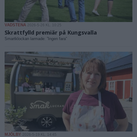
VADSTENA
2026-5-26 KL. 10:25
Skrattfylld premiär på Kungsvalla
Smartklockan larmade: ”Ingen fara”
MJÖLBY
2026-5-19 KL. 14:45