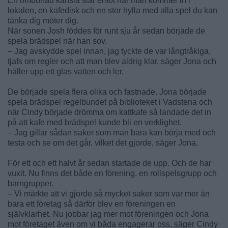
En ombonad känsla slår emot när man kommer in i
lokalen, en kafedisk och en stor hylla med alla spel du kan
tänka dig möter dig.
När sonen Josh föddes för runt sju år sedan började de
spela brädspel när han sov.
– Jag avskydde spel innan, jag tyckte de var långtråkiga,
tjafs om regler och att man blev aldrig klar, säger Jona och
häller upp ett glas vatten och ler.
De började spela flera olika och fastnade. Jona började
spela brädspel regelbundet på biblioteket i Vadstena och
när Cindy började drömma om kattkafe så landade det in
på att kafe med brädspel kunde bli en verklighet.
– Jag gillar sådan saker som man bara kan börja med och
testa och se om det går, vilket det gjorde, säger Jona.
För ett och ett halvt år sedan startade de upp. Och de har
vuxit. Nu finns det både en förening, en rollspelsgrupp och
barngrupper.
– Vi märkte att vi gjorde så mycket saker som var mer än
bara ett företag så därför blev en föreningen en
självklarhet. Nu jobbar jag mer mot föreningen och Jona
mot företaget även om vi båda engagerar oss, säger Cindy