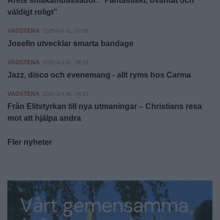
Årets smakambassadör: ”Fantastiskt, oväntat och
väldigt roligt”
VADSTENA
2025-5-6 KL. 07:00
Josefin utvecklar smarta bandage
VADSTENA
2025-4-1 KL. 08:16
Jazz, disco och evenemang - allt ryms hos Carma
VADSTENA
2025-3-4 KL. 08:10
Från Elitstyrkan till nya utmaningar – Christians resa
mot att hjälpa andra
Fler nyheter