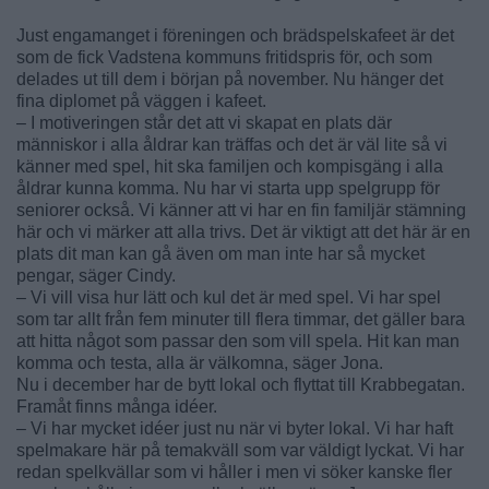
Just engamanget i föreningen och brädspelskafeet är det
som de fick Vadstena kommuns fritidspris för, och som
delades ut till dem i början på november. Nu hänger det
fina diplomet på väggen i kafeet.
– I motiveringen står det att vi skapat en plats där
människor i alla åldrar kan träffas och det är väl lite så vi
känner med spel, hit ska familjen och kompisgäng i alla
åldrar kunna komma. Nu har vi starta upp spelgrupp för
seniorer också. Vi känner att vi har en fin familjär stämning
här och vi märker att alla trivs. Det är viktigt att det här är en
plats dit man kan gå även om man inte har så mycket
pengar, säger Cindy.
– Vi vill visa hur lätt och kul det är med spel. Vi har spel
som tar allt från fem minuter till flera timmar, det gäller bara
att hitta något som passar den som vill spela. Hit kan man
komma och testa, alla är välkomna, säger Jona.
Nu i december har de bytt lokal och flyttat till Krabbegatan.
Framåt finns många idéer.
– Vi har mycket idéer just nu när vi byter lokal. Vi har haft
spelmakare här på temakväll som var väldigt lyckat. Vi har
redan spelkvällar som vi håller i men vi söker kanske fler