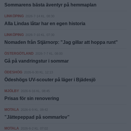
Sommarens bästa äventyr på hemmaplan
LINKÖPING
2026-7-14 KL. 08:30
Alla Lindas låtar har en egen historia
LINKÖPING
2026-7-10 KL. 07:30
Nomaden från Stjärnorp: "Jag gillar att hoppa runt"
ÖSTERGÖTLAND
2026-7-7 KL. 08:00
Gå på vandringstur i sommar
ÖDESHÖG
2026-6-30 KL. 12:13
Ödeshögs UV-scouter på läger i Bjädesjö
MJÖLBY
2026-6-16 KL. 08:45
Prisas för sin renovering
MOTALA
2026-6-9 KL. 09:42
”Jättepeppad på sommarlov”
MOTALA
2026-6-2 KL. 07:02