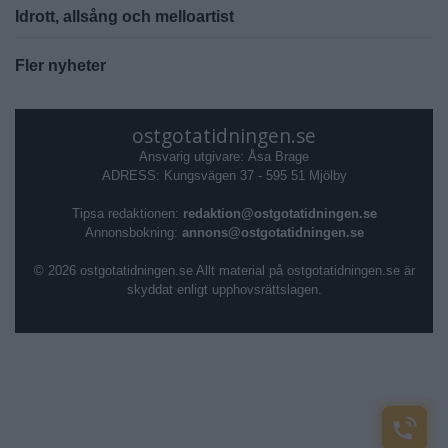
Idrott, allsång och melloartist
Fler nyheter
ostgotatidningen.se
Ansvarig utgivare: Åsa Brage
ADRESS: Kungsvägen 37 - 595 51 Mjölby
Tipsa redaktionen:
redaktion@ostgotatidningen.se
Annonsbokning:
annons@ostgotatidningen.se
© 2026 ostgotatidningen.se Allt material på ostgotatidningen.se är
skyddat enligt upphovsrättslagen.