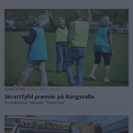
VADSTENA
2026-5-26 KL. 10:25
Skrattfylld premiär på Kungsvalla
Smartklockan larmade: ”Ingen fara”