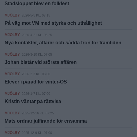
Stadsloppet blev en folkfest
MJÖLBY
2026-5-5 KL. 07:15
På väg mot VM med styrka och uthållighet
MJÖLBY
2026-4-21 KL. 08:25
Nya kontakter, affärer och sådda frön för framtiden
MJÖLBY
2026-3-10 KL. 07:05
Johan bistår vid största affären
MJÖLBY
2026-2-3 KL. 08:00
Elever i parad för vinter-OS
MJÖLBY
2026-1-7 KL. 07:00
Kristin väntar på rättvisa
MJÖLBY
2025-12-16 KL. 07:25
Mats ordnar julfirande för ensamma
MJÖLBY
2025-12-9 KL. 07:00