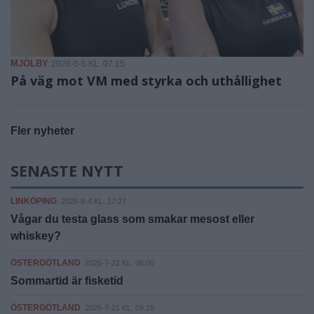
MJÖLBY
2026-5-5 KL. 07:15
På väg mot VM med styrka och uthållighet
Fler nyheter
SENASTE NYTT
LINKÖPING
2026-8-4 KL. 17:27
Vågar du testa glass som smakar mesost eller
whiskey?
ÖSTERGÖTLAND
2026-7-22 KL. 08:00
Sommartid är fisketid
ÖSTERGÖTLAND
2026-7-21 KL. 09:15