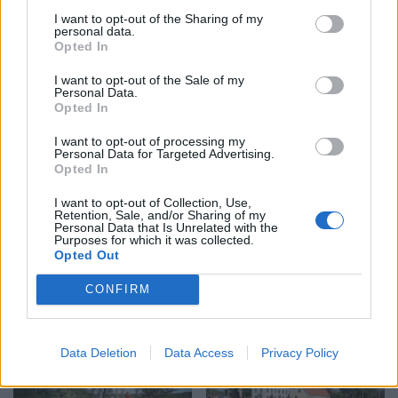
I want to opt-out of the Sharing of my
personal data.
Opted In
I want to opt-out of the Sale of my
Personal Data.
Opted In
I want to opt-out of processing my
Personal Data for Targeted Advertising.
Opted In
I want to opt-out of Collection, Use,
LINKÖPING
2026-8-4 KL. 17:27
Retention, Sale, and/or Sharing of my
Vågar du testa glass
Personal Data that Is Unrelated with the
Purposes for which it was collected.
Opted Out
som smakar mesost
CONFIRM
eller whiskey?
Data Deletion
Data Access
Privacy Policy