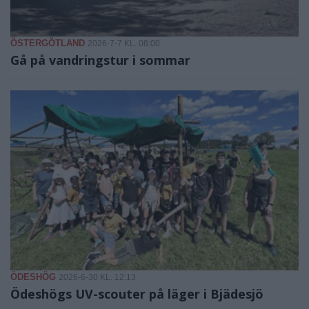
ÖSTERGÖTLAND
2026-7-7 KL. 08:00
Gå på vandringstur i sommar
ÖDESHÖG
2026-6-30 KL. 12:13
Ödeshögs UV-scouter på läger i Bjädesjö