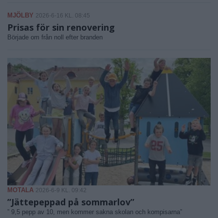
MJÖLBY
2026-6-16 KL. 08:45
Prisas för sin renovering
Började om från noll efter branden
MOTALA
2026-6-9 KL. 09:42
”Jättepeppad på sommarlov”
” 9,5 pepp av 10, men kommer sakna skolan och kompisarna”