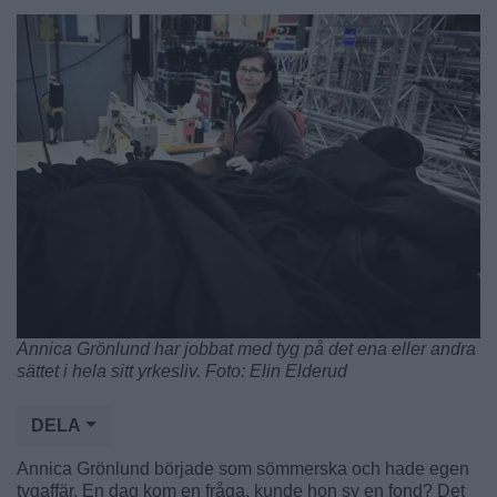
Annica Grönlund har jobbat med tyg på det ena eller andra
sättet i hela sitt yrkesliv. Foto: Elin Elderud
DELA
Annica Grönlund började som sömmerska och hade egen
tygaffär. En dag kom en fråga, kunde hon sy en fond? Det