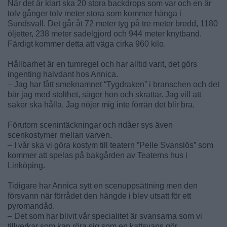
När det är klart ska 20 stora backdrops som var och en är
tolv gånger tolv meter stora som kommer hänga i
Sundsvall. Det går åt 72 meter tyg på tre meter bredd, 1180
öljetter, 238 meter sadelgjord och 944 meter knytband.
Färdigt kommer detta att väga cirka 960 kilo.
Hållbarhet är en tumregel och har alltid varit, det görs
ingenting halvdant hos Annica.
– Jag har fått smeknamnet “Tygdraken” i branschen och det
bär jag med stolthet, säger hon och skrattar. Jag vill att
saker ska hålla. Jag nöjer mig inte förrän det blir bra.
Förutom scenintäckningar och ridåer sys även
scenkostymer mellan varven.
– I vår ska vi göra kostym till teatern ”Pelle Svanslös” som
kommer att spelas på bakgården av Teaterns hus i
Linköping.
Tidigare har Annica sytt en scenuppsättning men den
försvann när förrådet den hängde i blev utsatt för ett
pyromandåd.
– Det som har blivit vår specialitet är svansarna som vi
tillverkar som kan röra sig som en kattsvans gör.