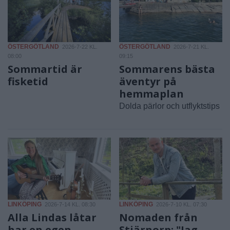
ÖSTERGÖTLAND
ÖSTERGÖTLAND
2026-7-22 KL.
2026-7-21 KL.
08:00
09:15
Sommartid är
Sommarens bästa
fisketid
äventyr på
hemmaplan
Dolda pärlor och utflyktstips
LINKÖPING
LINKÖPING
2026-7-14 KL. 08:30
2026-7-10 KL. 07:30
Alla Lindas låtar
Nomaden från
har en egen
Stjärnorp: "Jag