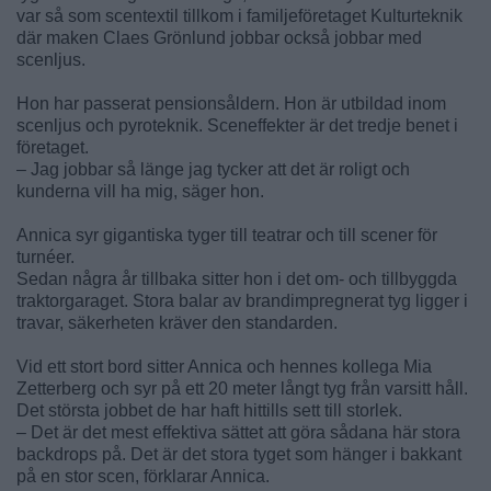
var så som scentextil tillkom i familjeföretaget Kulturteknik
där maken Claes Grönlund jobbar också jobbar med
scenljus.
Hon har passerat pensionsåldern. Hon är utbildad inom
scenljus och pyroteknik. Sceneffekter är det tredje benet i
företaget.
– Jag jobbar så länge jag tycker att det är roligt och
kunderna vill ha mig, säger hon.
Annica syr gigantiska tyger till teatrar och till scener för
turnéer.
Sedan några år tillbaka sitter hon i det om- och tillbyggda
traktorgaraget. Stora balar av brandimpregnerat tyg ligger i
travar, säkerheten kräver den standarden.
Vid ett stort bord sitter Annica och hennes kollega Mia
Zetterberg och syr på ett 20 meter långt tyg från varsitt håll.
Det största jobbet de har haft hittills sett till storlek.
– Det är det mest effektiva sättet att göra sådana här stora
backdrops på. Det är det stora tyget som hänger i bakkant
på en stor scen, förklarar Annica.