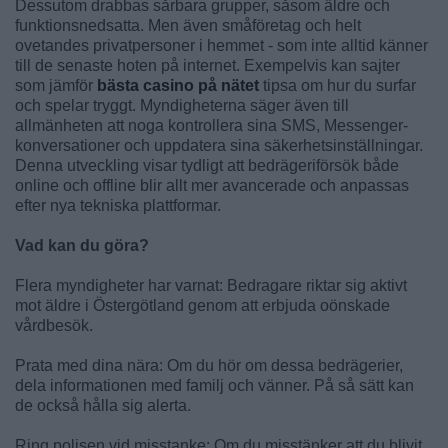
Dessutom drabbas sårbara grupper, såsom äldre och
funktionsnedsatta. Men även småföretag och helt
ovetandes privatpersoner i hemmet - som inte alltid känner
till de senaste hoten på internet. Exempelvis kan sajter
som jämför
bästa casino på nätet
tipsa om hur du surfar
och spelar tryggt. Myndigheterna säger även till
allmänheten att noga kontrollera sina SMS, Messenger-
konversationer och uppdatera sina säkerhetsinställningar.
Denna utveckling visar tydligt att bedrägeriförsök både
online och offline blir allt mer avancerade och anpassas
efter nya tekniska plattformar.
Vad kan du göra?
Flera myndigheter har varnat: Bedragare riktar sig aktivt
mot äldre i Östergötland genom att erbjuda oönskade
vårdbesök.
Prata med dina nära: Om du hör om dessa bedrägerier,
dela informationen med familj och vänner. På så sätt kan
de också hålla sig alerta.
Ring polisen vid misstanke: Om du misstänker att du blivit