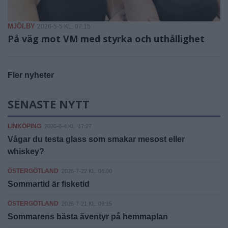
MJÖLBY
2026-5-5 KL. 07:15
På väg mot VM med styrka och uthållighet
Fler nyheter
SENASTE NYTT
LINKÖPING
2026-8-4 KL. 17:27
Vågar du testa glass som smakar mesost eller
whiskey?
ÖSTERGÖTLAND
2026-7-22 KL. 08:00
Sommartid är fisketid
ÖSTERGÖTLAND
2026-7-21 KL. 09:15
Sommarens bästa äventyr på hemmaplan