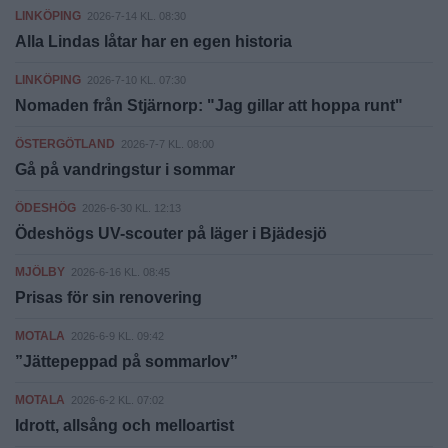
LINKÖPING
2026-7-14 KL. 08:30
Alla Lindas låtar har en egen historia
LINKÖPING
2026-7-10 KL. 07:30
Nomaden från Stjärnorp: "Jag gillar att hoppa runt"
ÖSTERGÖTLAND
2026-7-7 KL. 08:00
Gå på vandringstur i sommar
ÖDESHÖG
2026-6-30 KL. 12:13
Ödeshögs UV-scouter på läger i Bjädesjö
MJÖLBY
2026-6-16 KL. 08:45
Prisas för sin renovering
MOTALA
2026-6-9 KL. 09:42
”Jättepeppad på sommarlov”
MOTALA
2026-6-2 KL. 07:02
Idrott, allsång och melloartist