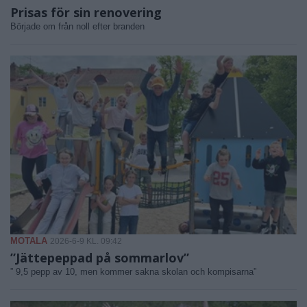
Prisas för sin renovering
Började om från noll efter branden
MOTALA
2026-6-9 KL. 09:42
”Jättepeppad på sommarlov”
” 9,5 pepp av 10, men kommer sakna skolan och kompisarna”