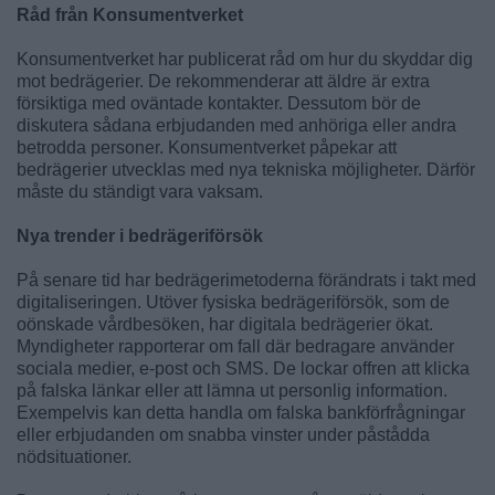
Råd från Konsumentverket
Konsumentverket har publicerat råd om hur du skyddar dig
mot bedrägerier. De rekommenderar att äldre är extra
försiktiga med oväntade kontakter. Dessutom bör de
diskutera sådana erbjudanden med anhöriga eller andra
betrodda personer. Konsumentverket påpekar att
bedrägerier utvecklas med nya tekniska möjligheter. Därför
måste du ständigt vara vaksam.
Nya trender i bedrägeriförsök
På senare tid har bedrägerimetoderna förändrats i takt med
digitaliseringen. Utöver fysiska bedrägeriförsök, som de
oönskade vårdbesöken, har digitala bedrägerier ökat.
Myndigheter rapporterar om fall där bedragare använder
sociala medier, e-post och SMS. De lockar offren att klicka
på falska länkar eller att lämna ut personlig information.
Exempelvis kan detta handla om falska bankförfrågningar
eller erbjudanden om snabba vinster under påstådda
nödsituationer.