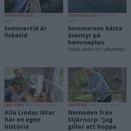
ÖSTERGÖTLAND
ÖSTERGÖTLAND
2026-7-22 KL.
2026-7-21 KL.
08:00
09:15
Sommartid är
Sommarens bästa
fisketid
äventyr på
hemmaplan
Dolda pärlor och utflyktstips
LINKÖPING
LINKÖPING
2026-7-14 KL. 08:30
2026-7-10 KL. 07:30
Alla Lindas låtar
Nomaden från
har en egen
Stjärnorp: "Jag
historia
gillar att hoppa