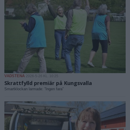
VADSTENA
2026-5-26 KL. 10:25
Skrattfylld premiär på Kungsvalla
Smartklockan larmade: ”Ingen fara”