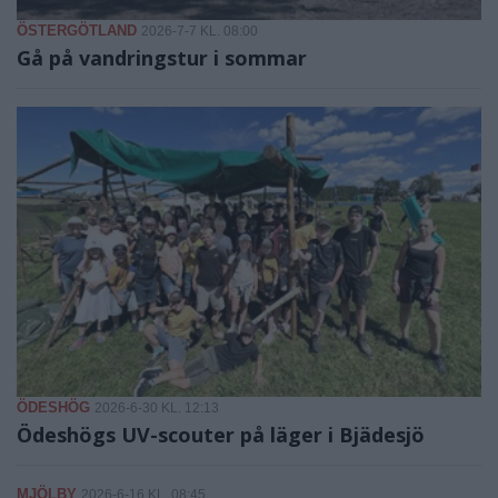
ÖSTERGÖTLAND
2026-7-7 KL. 08:00
Gå på vandringstur i sommar
ÖDESHÖG
2026-6-30 KL. 12:13
Ödeshögs UV-scouter på läger i Bjädesjö
MJÖLBY
2026-6-16 KL. 08:45