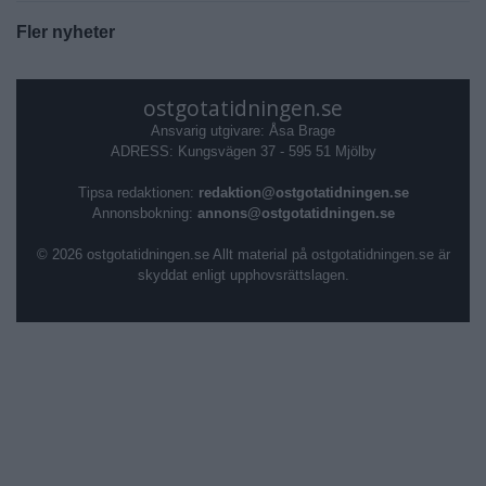
Fler nyheter
ostgotatidningen.se
Ansvarig utgivare: Åsa Brage
ADRESS: Kungsvägen 37 - 595 51 Mjölby
Tipsa redaktionen:
redaktion@ostgotatidningen.se
Annonsbokning:
annons@ostgotatidningen.se
© 2026 ostgotatidningen.se Allt material på ostgotatidningen.se är
skyddat enligt upphovsrättslagen.