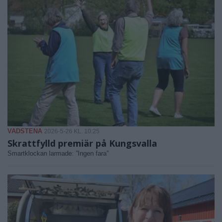
VADSTENA
2026-5-26 KL. 10:25
Skrattfylld premiär på Kungsvalla
Smartklockan larmade: ”Ingen fara”