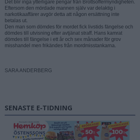
Det blir inga ytterligare pengar från Brottsoffermyndigheten.
Eftersom den mördade mannen själv var delaktig i
narkotikaaffärer avgör detta att någon ersättning inte
betalas ut.
Den man som dömdes för mordet fick livstids fängelse och
dömdes till utvisning efter avtjänat straff. Hans kamrat
dömdes till fängelse i ett år och sex månader för grov
misshandel men frikändes från mordmisstankarna.
SARA ANDERBERG
SENASTE E-TIDNING