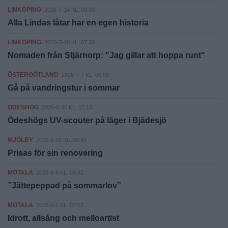
LINKÖPING
2026-7-14 KL. 08:30
Alla Lindas låtar har en egen historia
LINKÖPING
2026-7-10 KL. 07:30
Nomaden från Stjärnorp: "Jag gillar att hoppa runt"
ÖSTERGÖTLAND
2026-7-7 KL. 08:00
Gå på vandringstur i sommar
ÖDESHÖG
2026-6-30 KL. 12:13
Ödeshögs UV-scouter på läger i Bjädesjö
MJÖLBY
2026-6-16 KL. 08:45
Prisas för sin renovering
MOTALA
2026-6-9 KL. 09:42
”Jättepeppad på sommarlov”
MOTALA
2026-6-2 KL. 07:02
Idrott, allsång och melloartist