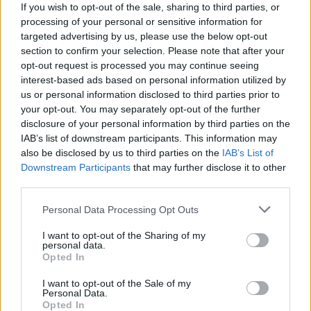
If you wish to opt-out of the sale, sharing to third parties, or
processing of your personal or sensitive information for
targeted advertising by us, please use the below opt-out
ÖSTERGÖTLAND
ÖSTERGÖTLAND
2026-7-22 KL.
2026-7-21 KL.
section to confirm your selection. Please note that after your
08:00
09:15
Sommartid är
Sommarens bästa
opt-out request is processed you may continue seeing
interest-based ads based on personal information utilized by
fisketid
äventyr på
us or personal information disclosed to third parties prior to
hemmaplan
your opt-out. You may separately opt-out of the further
Dolda pärlor och utflyktstips
disclosure of your personal information by third parties on the
IAB’s list of downstream participants. This information may
also be disclosed by us to third parties on the
IAB’s List of
Downstream Participants
that may further disclose it to other
third parties.
Personal Data Processing Opt Outs
I want to opt-out of the Sharing of my
personal data.
LINKÖPING
LINKÖPING
2026-7-14 KL. 08:30
2026-7-10 KL. 07:30
Opted In
Alla Lindas låtar
Nomaden från
har en egen
Stjärnorp: "Jag
I want to opt-out of the Sale of my
Personal Data.
historia
gillar att hoppa
Opted In