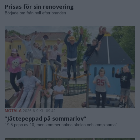
Prisas för sin renovering
Började om från noll efter branden
MOTALA
2026-6-9 KL. 09:42
”Jättepeppad på sommarlov”
” 9,5 pepp av 10, men kommer sakna skolan och kompisarna”