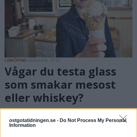
LINKÖPING
2026-8-4 KL. 17:27
Vågar du testa glass
som smakar mesost
eller whiskey?
ostgotatidningen.se -
Do Not Process My Personal
Information