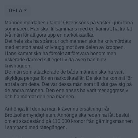
DELA
Mannen mördades utanför Östenssons på väster i juni förra
sommaren. Han ska, tillsammans med en kamrat, ha träffat
två män för att göra upp en narkotikaaffär.
Det hela ska ha spårat ur och mannen ska ha knivmördats
med ett stort antal knivhugg mot övre delen av kroppen.
Hans kamrat ska ha försökt att försvara honom men
riskerade därmed sitt eget liv då även han blev
knivhuggen.
De män som attackerade de båda männen ska ha varit
skyldiga pengar för en narkotikaaffär. De ska ha kommit för
att tala om detta. Det var dessa män som till slut gav sig på
de andra männen. Den ene anses ha varit mer aggressiv
och ha mördat den ena mannen.
Anhöriga till denna man kräver nu ersättning från
Brottsoffermyndigheten. Anhöriga ska redan ha fått beslut
om ett skadestånd på 110 000 kronor från gärningsmannen
i samband med rättegången.