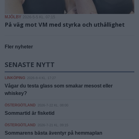
MJÖLBY
2026-5-5 KL. 07:15
På väg mot VM med styrka och uthållighet
Fler nyheter
SENASTE NYTT
LINKÖPING
2026-8-4 KL. 17:27
Vågar du testa glass som smakar mesost eller
whiskey?
ÖSTERGÖTLAND
2026-7-22 KL. 08:00
Sommartid är fisketid
ÖSTERGÖTLAND
2026-7-21 KL. 09:15
Sommarens bästa äventyr på hemmaplan