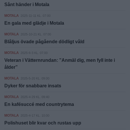
Sånt händer i Motala
MOTALA
2025-11-11 KL. 07:00
En gala med glädje i Motala
MOTALA
2025-10-21 KL. 07:00
Blåljus övade pågående dödligt våld
MOTALA
2025-6-3 KL. 07:00
Veteran i Vätternrundan: ”Anmäl dig, men fyll inte i
ålder”
MOTALA
2025-5-20 KL. 09:00
Dyker för snabbare insats
MOTALA
2025-4-29 KL. 09:40
En kafésuccé med countrytema
MOTALA
2025-4-17 KL. 10:00
Polishuset blir kvar och rustas upp