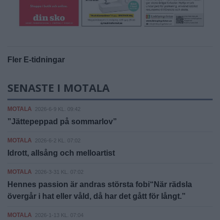
Fler E-tidningar
SENASTE I MOTALA
MOTALA
2026-6-9 KL. 09:42
”Jättepeppad på sommarlov”
MOTALA
2026-6-2 KL. 07:02
Idrott, allsång och melloartist
MOTALA
2026-3-31 KL. 07:02
Hennes passion är andras största fobi“När rädsla
övergår i hat eller våld, då har det gått för långt.”
MOTALA
2026-1-13 KL. 07:04