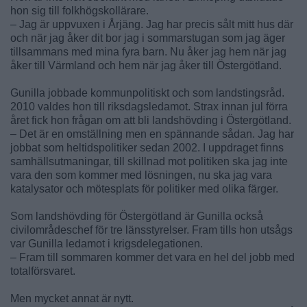
hon sig till folkhögskollärare.
– Jag är uppvuxen i Årjäng. Jag har precis sålt mitt hus där
och när jag åker dit bor jag i sommarstugan som jag äger
tillsammans med mina fyra barn. Nu åker jag hem när jag
åker till Värmland och hem när jag åker till Östergötland.
Gunilla jobbade kommunpolitiskt och som landstingsråd.
2010 valdes hon till riksdagsledamot. Strax innan jul förra
året fick hon frågan om att bli landshövding i Östergötland.
– Det är en omställning men en spännande sådan. Jag har
jobbat som heltidspolitiker sedan 2002. I uppdraget finns
samhällsutmaningar, till skillnad mot politiken ska jag inte
vara den som kommer med lösningen, nu ska jag vara
katalysator och mötesplats för politiker med olika färger.
Som landshövding för Östergötland är Gunilla också
civilområdeschef för tre länsstyrelser. Fram tills hon utsågs
var Gunilla ledamot i krigsdelegationen.
– Fram till sommaren kommer det vara en hel del jobb med
totalförsvaret.
Men mycket annat är nytt.