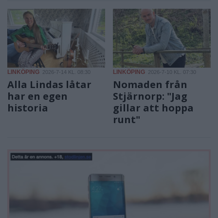
LINKÖPING
LINKÖPING
2026-7-14 KL. 08:30
2026-7-10 KL. 07:30
Alla Lindas låtar
Nomaden från
har en egen
Stjärnorp: "Jag
historia
gillar att hoppa
runt"