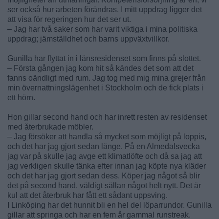
ser också hur arbeten förändras. I mitt uppdrag ligger det
att visa för regeringen hur det ser ut.
– Jag har två saker som har varit viktiga i mina politiska
uppdrag; jämställdhet och barns uppväxtvillkor.
Gunilla har flyttat in i länsresidenset som finns på slottet.
– Första gången jag kom hit så kändes det som att det
fanns oändligt med rum. Jag tog med mig mina grejer från
min övernattningslägenhet i Stockholm och de fick plats i
ett hörn.
Hon gillar second hand och har inrett resten av residenset
med återbrukade möbler.
– Jag försöker att handla så mycket som möjligt på loppis,
och det har jag gjort sedan länge. På en Almedalsvecka
jag var på skulle jag avge ett klimatlöfte och då sa jag att
jag verkligen skulle tänka efter innan jag köpte nya kläder
och det har jag gjort sedan dess. Köper jag något så blir
det på second hand, väldigt sällan något helt nytt. Det är
kul att det återbruk har fått ett sådant uppsving.
I Linköping har det hunnit bli en hel del löparrundor. Gunilla
gillar att springa och har en fem år gammal runstreak.