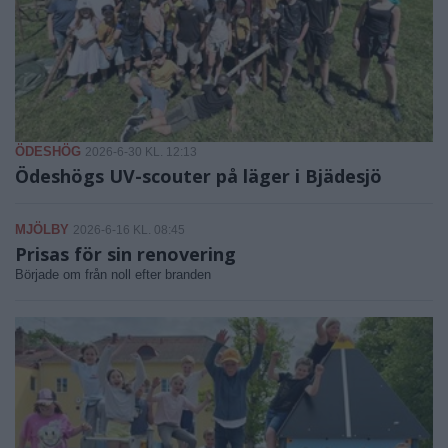
ÖDESHÖG
2026-6-30 KL. 12:13
Ödeshögs UV-scouter på läger i Bjädesjö
MJÖLBY
2026-6-16 KL. 08:45
Prisas för sin renovering
Började om från noll efter branden