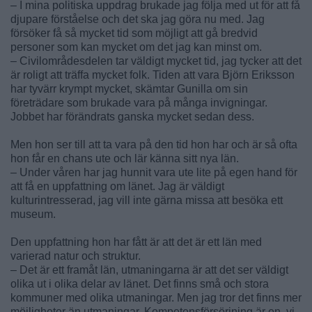
– I mina politiska uppdrag brukade jag följa med ut för att få
djupare förståelse och det ska jag göra nu med. Jag
försöker få så mycket tid som möjligt att gå bredvid
personer som kan mycket om det jag kan minst om.
– Civilområdesdelen tar väldigt mycket tid, jag tycker att det
är roligt att träffa mycket folk. Tiden att vara Björn Eriksson
har tyvärr krympt mycket, skämtar Gunilla om sin
företrädare som brukade vara på många invigningar.
Jobbet har förändrats ganska mycket sedan dess.
Men hon ser till att ta vara på den tid hon har och är så ofta
hon får en chans ute och lär känna sitt nya län.
– Under våren har jag hunnit vara ute lite på egen hand för
att få en uppfattning om länet. Jag är väldigt
kulturintresserad, jag vill inte gärna missa att besöka ett
museum.
Den uppfattning hon har fått är att det är ett län med
varierad natur och struktur.
– Det är ett framåt län, utmaningarna är att det ser väldigt
olika ut i olika delar av länet. Det finns små och stora
kommuner med olika utmaningar. Men jag tror det finns mer
möjligheter än utmaningar. Kompetensförsörjning är en, vi