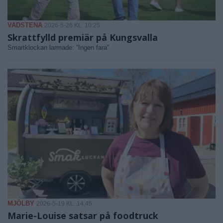
VADSTENA
2026-5-26 KL. 10:25
Skrattfylld premiär på Kungsvalla
Smartklockan larmade: ”Ingen fara”
MJÖLBY
2026-5-19 KL. 14:45
Marie-Louise satsar på foodtruck