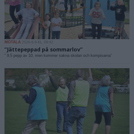
MOTALA
2026-6-9 KL. 09:42
”Jättepeppad på sommarlov”
” 9,5 pepp av 10, men kommer sakna skolan och kompisarna”