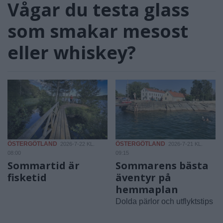
Vågar du testa glass
som smakar mesost
eller whiskey?
ÖSTERGÖTLAND
ÖSTERGÖTLAND
2026-7-22 KL.
2026-7-21 KL.
08:00
09:15
Sommartid är
Sommarens bästa
fisketid
äventyr på
hemmaplan
Dolda pärlor och utflyktstips