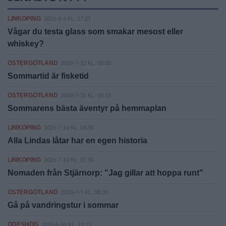
LINKÖPING
2026-8-4 KL. 17:27
Vågar du testa glass som smakar mesost eller
whiskey?
ÖSTERGÖTLAND
2026-7-22 KL. 08:00
Sommartid är fisketid
ÖSTERGÖTLAND
2026-7-21 KL. 09:15
Sommarens bästa äventyr på hemmaplan
LINKÖPING
2026-7-14 KL. 08:30
Alla Lindas låtar har en egen historia
LINKÖPING
2026-7-10 KL. 07:30
Nomaden från Stjärnorp: "Jag gillar att hoppa runt"
ÖSTERGÖTLAND
2026-7-7 KL. 08:00
Gå på vandringstur i sommar
ÖDESHÖG
2026-6-30 KL. 12:13