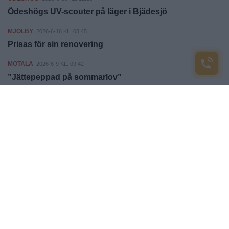
Ödeshögs UV-scouter på läger i Bjädesjö
MJÖLBY
2026-6-16 KL. 08:45
Prisas för sin renovering
MOTALA
2026-6-9 KL. 09:42
”Jättepeppad på sommarlov”
MOTALA
2026-6-2 KL. 07:02
Idrott, allsång och melloartist
Fler nyheter
ostgotatidningen.se
Ansvarig utgivare: Åsa Brage
ADRESS: Kungsvägen 37 - 595 51 Mjölby
Tipsa redaktionen:
redaktion@ostgotatidningen.se
Annonsbokning:
annons@ostgotatidningen.se