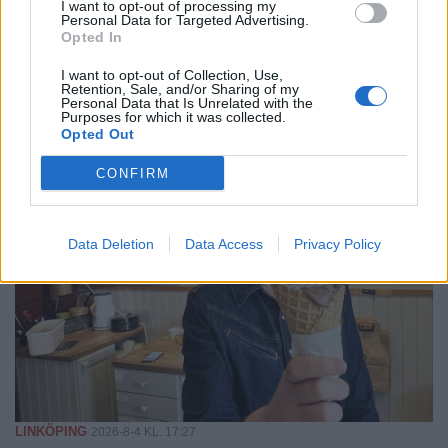
I want to opt-out of processing my
Personal Data for Targeted Advertising.
Opted In
PÅ STARTSIDAN JUST NU
I want to opt-out of Collection, Use,
Retention, Sale, and/or Sharing of my
Personal Data that Is Unrelated with the
Purposes for which it was collected.
Opted Out
CONFIRM
Data Deletion
Data Access
Privacy Policy
LINKÖPING
2026-8-4 KL. 17:27