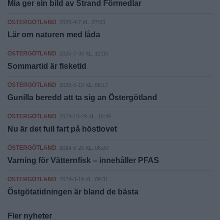
Mia ger sin bild av Strand Förmedlar
ÖSTERGÖTLAND
2026-4-7 KL. 07:03
Lär om naturen med låda
ÖSTERGÖTLAND
2025-7-30 KL. 12:00
Sommartid är fisketid
ÖSTERGÖTLAND
2025-6-10 KL. 08:17
Gunilla beredd att ta sig an Östergötland
ÖSTERGÖTLAND
2024-10-29 KL. 10:49
Nu är det full fart på höstlovet
ÖSTERGÖTLAND
2024-6-20 KL. 06:00
Varning för Vätternfisk – innehåller PFAS
ÖSTERGÖTLAND
2024-3-19 KL. 09:31
Östgötatidningen är bland de bästa
Fler nyheter