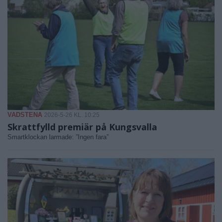
VADSTENA
2026-5-26 KL. 10:25
Skrattfylld premiär på Kungsvalla
Smartklockan larmade: ”Ingen fara”