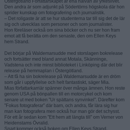
Östergötland Författarskapet är ena halvan av yrkeslivet.
Den andra är som adjunkt på Södertörns högskola där hon
sprider kunskap om fotografering och journalistik.
– Det roligaste är att se hur studenterna tar till sig det de lär
sig och utvecklas som personer och som journalister.
Hon föreläser också om sina böcker och nu ser hon fram
emot att få berätta om den senaste, den om Ellen Keys
hem Strand.
Det börjar på Waldemarsudde med storslagen bokrelease
och fortsätter med bland annat Motala, Skänninge,
Vadstena och inte minst biblioteket i Linköping där det blir
release på hemmaplan i Östergötland.
– Att få ha sin bokrelease på Waldemarsudde är en dröm
som går i uppfyllelse och helt fantastiskt, säger Mia.
Mias författarkarriär spänner över många ämnen. Hon reste
genom USA på bönpallen till en motorcykel och kom
senare ut med boken ”Ur spättans synvinkel”. Därefter kom
”Fokus fotograferar” där barn, och andra, får lära sig hur
man kan fotografera men också hur man gör det schysst.
För ett år sedan kom ”Ett hem att längta till” om Verner von
Heidenstams Övralid.
Snart kommer också boken om Ellen Keys Strand,