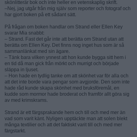
skönlitterär bok och inte heller en vetenskaplig skrift.
–Nej, jag utgår från mig själv som reporter och fotograf och
har gjort boken på ett sådant sätt.
På frågan om boken handlar om Strand eller Ellen Key
svarar Mia snabbt:
– Strand. Fast det går inte att berätta om Strand utan att
berätta om Ellen Key. Det finns nog inget hus som är så
sammanlänkat med sin ägare.
– Tänk bara vilken ynnest att hon kunde bygga sitt hem i
en tid då man gick från mörkt och murrigt och började
släppa in ljuset.
– Hon hade en tydlig tanke om att skönhet var för alla och
att det inte borde vara pengar som avgjorde. Den som inte
hade råd kunde skapa skönhet med bruksföremål, en
kudde som mormor hade broderat och framför allt göra sig
av med krimskrams.
Strand är ett färgsprakande hem och till och med mer än
vad som varit känt. Nyligen upptäckte man att solen blekt
många textilier och att det faktiskt varit till och med mer
färgstarkt.