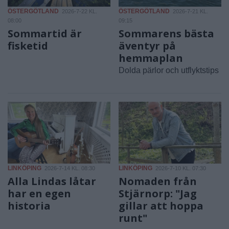
ÖSTERGÖTLAND
ÖSTERGÖTLAND
2026-7-22 KL.
2026-7-21 KL.
08:00
09:15
Sommartid är
Sommarens bästa
fisketid
äventyr på
hemmaplan
Dolda pärlor och utflyktstips
LINKÖPING
LINKÖPING
2026-7-14 KL. 08:30
2026-7-10 KL. 07:30
Alla Lindas låtar
Nomaden från
har en egen
Stjärnorp: "Jag
historia
gillar att hoppa
runt"