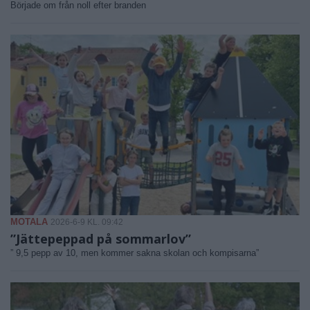
Började om från noll efter branden
MOTALA
2026-6-9 KL. 09:42
”Jättepeppad på sommarlov”
” 9,5 pepp av 10, men kommer sakna skolan och kompisarna”