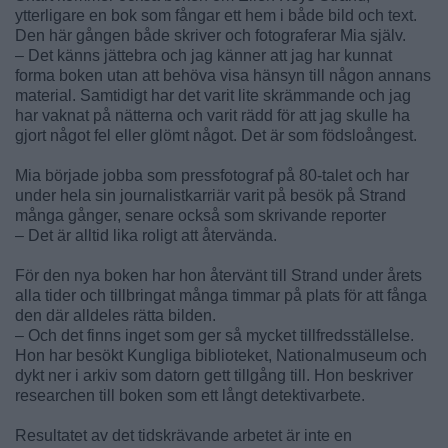
ytterligare en bok som fångar ett hem i både bild och text.
Den här gången både skriver och fotograferar Mia själv.
– Det känns jättebra och jag känner att jag har kunnat
forma boken utan att behöva visa hänsyn till någon annans
material. Samtidigt har det varit lite skrämmande och jag
har vaknat på nätterna och varit rädd för att jag skulle ha
gjort något fel eller glömt något. Det är som födsloångest.
Mia började jobba som pressfotograf på 80-talet och har
under hela sin journalistkarriär varit på besök på Strand
många gånger, senare också som skrivande reporter
– Det är alltid lika roligt att återvända.
För den nya boken har hon återvänt till Strand under årets
alla tider och tillbringat många timmar på plats för att fånga
den där alldeles rätta bilden.
– Och det finns inget som ger så mycket tillfredsställelse.
Hon har besökt Kungliga biblioteket, Nationalmuseum och
dykt ner i arkiv som datorn gett tillgång till. Hon beskriver
researchen till boken som ett långt detektivarbete.
Resultatet av det tidskrävande arbetet är inte en