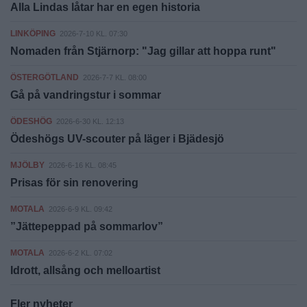
Alla Lindas låtar har en egen historia
LINKÖPING
2026-7-10 KL. 07:30
Nomaden från Stjärnorp: "Jag gillar att hoppa runt"
ÖSTERGÖTLAND
2026-7-7 KL. 08:00
Gå på vandringstur i sommar
ÖDESHÖG
2026-6-30 KL. 12:13
Ödeshögs UV-scouter på läger i Bjädesjö
MJÖLBY
2026-6-16 KL. 08:45
Prisas för sin renovering
MOTALA
2026-6-9 KL. 09:42
”Jättepeppad på sommarlov”
MOTALA
2026-6-2 KL. 07:02
Idrott, allsång och melloartist
Fler nyheter