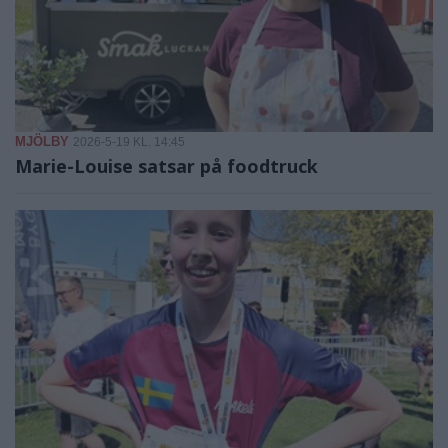
MJÖLBY
2026-5-19 KL. 14:45
Marie-Louise satsar på foodtruck