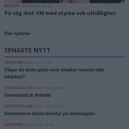
MJÖLBY
2026-5-5 KL. 07:15
På väg mot VM med styrka och uthållighet
Fler nyheter
SENASTE NYTT
LINKÖPING
2026-8-4 KL. 17:27
Vågar du testa glass som smakar mesost eller
whiskey?
ÖSTERGÖTLAND
2026-7-22 KL. 08:00
Sommartid är fisketid
ÖSTERGÖTLAND
2026-7-21 KL. 09:15
Sommarens bästa äventyr på hemmaplan
LINKÖPING
2026-7-14 KL. 08:30