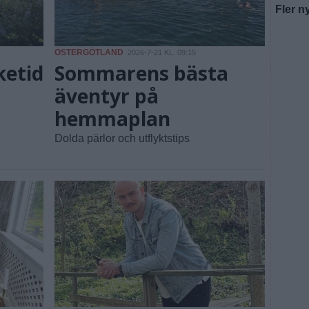
Fler n
ÖSTERGÖTLAND
2026-7-21 KL. 09:15
ketid
Sommarens bästa
äventyr på
hemmaplan
Dolda pärlor och utflyktstips