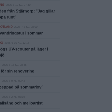
ING
2026-7-10 KL. 07:30
n från Stjärnorp: "Jag gillar
ppa runt"
GÖTLAND
2026-7-7 KL. 08:00
vandringstur i sommar
ÖG
2026-6-30 KL. 12:13
gs UV-scouter på läger i
sjö
Y
2026-6-16 KL. 08:45
 för sin renovering
A
2026-6-9 KL. 09:42
epeppad på sommarlov”
A
2026-6-2 KL. 07:02
, allsång och melloartist