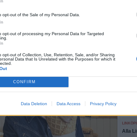
In
 NU
o opt-out of the Sale of my Personal Data.
In
to opt-out of processing my Personal Data for Targeted
SEN
ing.
In
LINKÖP
o opt-out of Collection, Use, Retention, Sale, and/or Sharing
Vågar 
ersonal Data that Is Unrelated with the Purposes for which it
lected.
mesost
Out
ÖSTER
CONFIRM
Sommar
ÖSTER
Data Deletion
Data Access
Privacy Policy
Somma
hemm
LINKÖP
Alla L