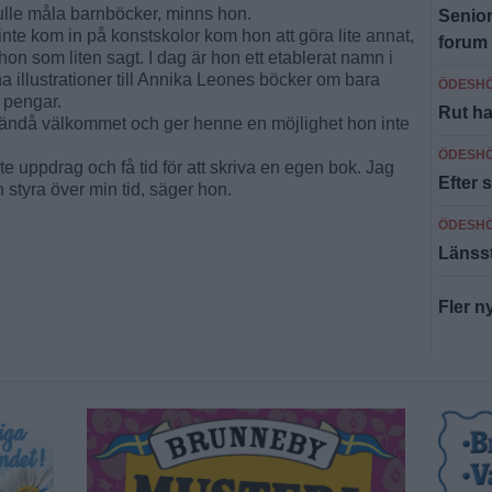
kulle måla barnböcker, minns hon.
Senior
inte kom in på konstskolor kom hon att göra lite annat,
forum 
 hon som liten sagt. I dag är hon ett etablerat namn i
a illustrationer till Annika Leones böcker om bara
ÖDESH
 pengar.
Rut ha
ändå välkommet och ger henne en möjlighet hon inte
ÖDESH
ite uppdrag och få tid för att skriva en egen bok. Jag
Efter 
n styra över min tid, säger hon.
ÖDESH
Länsst
Fler n