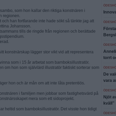
ÖDESH
 sambo, som hon kallar den riktiga konstnären i
Innova
ån regionen.
 och han fortfarande inte hade sökt så tänkte jag att
ÖDESH
Bettina Johansson.
Första
sammans tills de ringde från regionen och berättade
Bergs
ingsstipendium.
ierad.
ÖDESH
Anneli
sitt konstnärskap lägger stor vikt vid att representera
torrt o
 kvinna som i 15 år arbetat som barnboksillustratör.
ven om hon som självlärd illustratör faktiskt sorterar som
ÖDESH
De val
vara a
äger hon och är mån om att inte låta pretentiös.
ÖDESH
nstnären i familjen men jobbar som fastighetsvärd på
Njöt a
onstnärsskapet mera som ett sidoprojekt.
kväll”
r heltid som barnboksillustratör. Det visste hon tidigt
ÖDESH