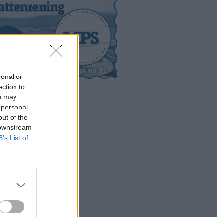
sonal or
ection to
ou may
 personal
out of the
 downstream
B’s List of