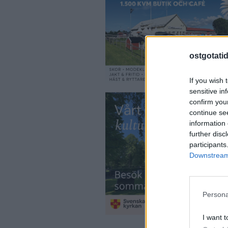
ostgotati
If you wish 
sensitive in
confirm you
continue se
information 
further disc
participants
Downstream 
Persona
I want t