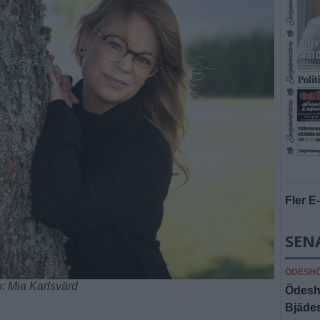
Fler E
SEN
ÖDESH
o: Mia Karlsvärd
Ödeshö
Bjäde