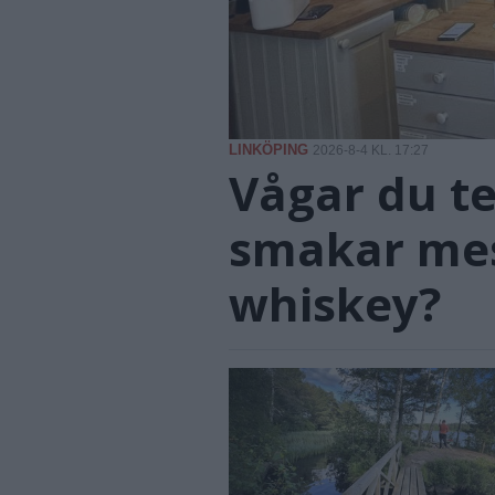
LINKÖPING
2026-8-4 KL. 17:27
Vågar du te
smakar mes
whiskey?