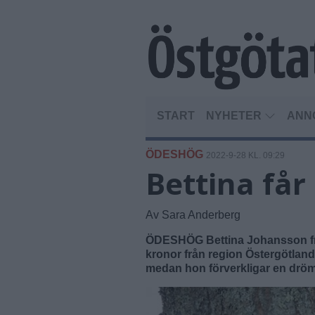
START
NYHETER
ANN
ÖDESHÖG
2022-9-28 KL. 09:29
Bettina får
Av Sara Anderberg
ÖDESHÖG Bettina Johansson frå
kronor från region Östergötland
medan hon förverkligar en dröm