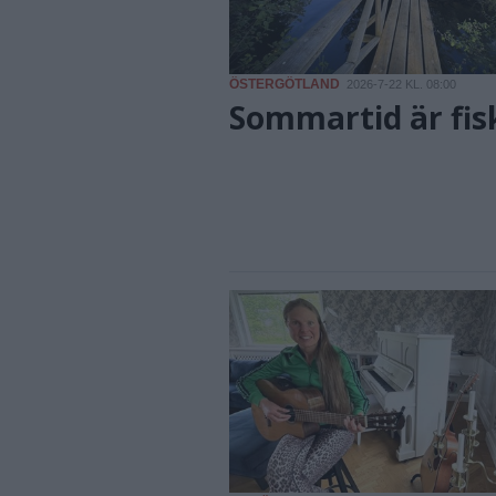
ÖSTERGÖTLAND
2026-7-22 KL. 08:00
Sommartid är fis