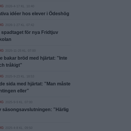
ÖG
2026-4-17 KL. 10:40
tiva idéer hos elever i Ödeshög
ÖG
2026-1-27 KL. 07:42
 spadtaget för nya Fridtjuv
kolan
ÖG
2025-11-25 KL. 07:00
e bakar bröd med hjärtat: ”Inte
ch tråkigt”
ÖG
2025-9-23 KL. 18:53
de sida med hjärtat: ”Man måste
ntingen eller”
ÖG
2025-9-9 KL. 07:00
v säsongsavslutningen: ”Härlig
ÖG
2025-4-8 KL. 09:50