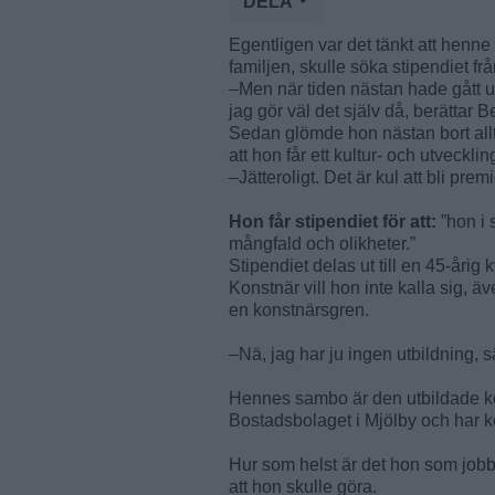
DELA
Egentligen var det tänkt att henne
familjen, skulle söka stipendiet fr
–Men när tiden nästan hade gått ut
jag gör väl det själv då, berättar 
Sedan glömde hon nästan bort allt
att hon får ett kultur- och utveckl
–Jätteroligt. Det är kul att bli prem
Hon får stipendiet för att:
”hon i 
mångfald och olikheter.”
Stipendiet delas ut till en 45-årig
Konstnär vill hon inte kalla sig, ä
en konstnärsgren.
–Nä, jag har ju ingen utbildning, s
Hennes sambo är den utbildade ko
Bostadsbolaget i Mjölby och har k
Hur som helst är det hon som jobba
att hon skulle göra.