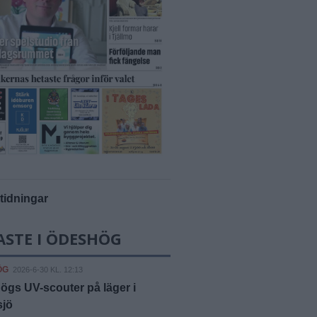
-tidningar
ASTE I ÖDESHÖG
ÖG
2026-6-30 KL. 12:13
gs UV-scouter på läger i
sjö