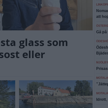
LINKÖP
Nomade
att ho
ÖSTER
Gå på 
sta glass som
ÖDESH
Ödeshö
ost eller
Bjäde
MJÖLB
Prisas
MOTAL
”Jätt
MOTAL
Idrott