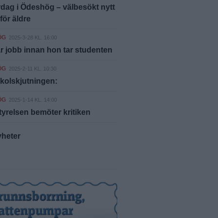
dag i Ödeshög – välbesökt nytt
för äldre
ÖG
2025-3-28 KL. 16:00
r jobb innan hon tar studenten
ÖG
2025-2-11 KL. 10:30
skolskjutningen:
ÖG
2025-1-14 KL. 14:00
yrelsen bemöter kritiken
yheter