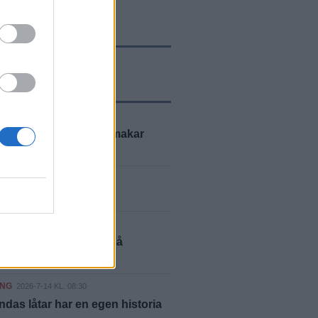
ASTE NYTT
ING
2026-8-4 KL. 17:27
du testa glass som smakar
 eller whiskey?
GÖTLAND
2026-7-22 KL. 08:00
tid är fisketid
GÖTLAND
2026-7-21 KL. 09:15
rens bästa äventyr på
aplan
ING
2026-7-14 KL. 08:30
indas låtar har en egen historia