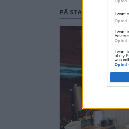
Opted 
PÅ STARTSIDAN JUST
I want t
Opted 
I want 
Advertis
Opted 
I want t
of my P
was col
Opted 