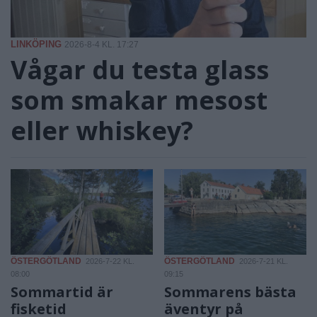
LINKÖPING
2026-8-4 KL. 17:27
Vågar du testa glass
som smakar mesost
eller whiskey?
ÖSTERGÖTLAND
ÖSTERGÖTLAND
2026-7-22 KL.
2026-7-21 KL.
08:00
09:15
Sommartid är
Sommarens bästa
fisketid
äventyr på