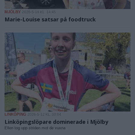
MJÖLBY
2026-5-19 KL. 14:45
Marie-Louise satsar på foodtruck
LINKÖPING
2026-5-12 KL. 09:04
Linköpingslöpare dominerade i Mjölby
Ellen tog upp striden mot de vuxna