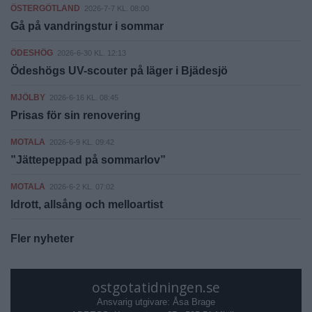
ÖSTERGÖTLAND
2026-7-7 KL. 08:00
Gå på vandringstur i sommar
ÖDESHÖG
2026-6-30 KL. 12:13
Ödeshögs UV-scouter på läger i Bjädesjö
MJÖLBY
2026-6-16 KL. 08:45
Prisas för sin renovering
MOTALA
2026-6-9 KL. 09:42
”Jättepeppad på sommarlov”
MOTALA
2026-6-2 KL. 07:02
Idrott, allsång och melloartist
Fler nyheter
ostgotatidningen.se
Ansvarig utgivare: Åsa Brage