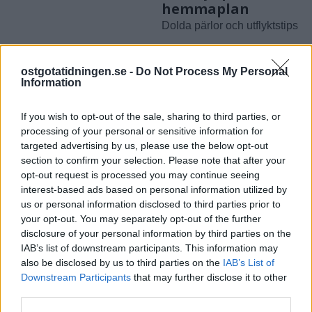
hemmaplan
Dolda pärlor och utflyktstips
ostgotatidningen.se -
Do Not Process My Personal
Information
If you wish to opt-out of the sale, sharing to third parties, or
processing of your personal or sensitive information for
targeted advertising by us, please use the below opt-out
LINKÖPING
LINKÖPING
2026-7-14 KL. 08:30
2026-7-10 KL. 07:30
section to confirm your selection. Please note that after your
Alla Lindas låtar
Nomaden från
opt-out request is processed you may continue seeing
har en egen
Stjärnorp: "Jag
interest-based ads based on personal information utilized by
us or personal information disclosed to third parties prior to
historia
gillar att hoppa
your opt-out. You may separately opt-out of the further
runt"
disclosure of your personal information by third parties on the
IAB’s list of downstream participants. This information may
also be disclosed by us to third parties on the
IAB’s List of
Downstream Participants
that may further disclose it to other
third parties.