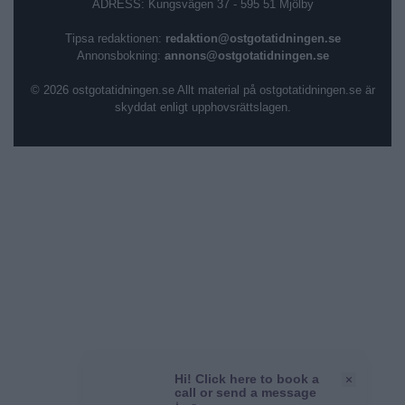
ADRESS: Kungsvägen 37 - 595 51 Mjölby
Tipsa redaktionen:
redaktion@ostgotatidningen.se
Annonsbokning:
annons@ostgotatidningen.se
© 2026 ostgotatidningen.se Allt material på ostgotatidningen.se är
skyddat enligt upphovsrättslagen.