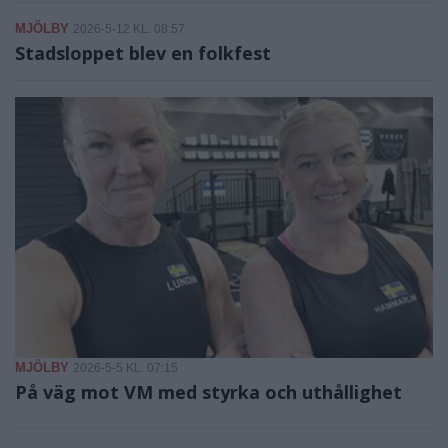
MJÖLBY
2026-5-12 KL. 08:57
Stadsloppet blev en folkfest
MJÖLBY
2026-5-5 KL. 07:15
På väg mot VM med styrka och uthållighet