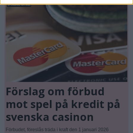
Förslag om förbud
mot spel på kredit på
svenska casinon
Förbudet, föreslås träda i kraft den 1 januari 2026