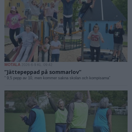
MOTALA
2026-6-9 KL. 09:42
”Jättepeppad på sommarlov”
” 9,5 pepp av 10, men kommer sakna skolan och kompisarna”