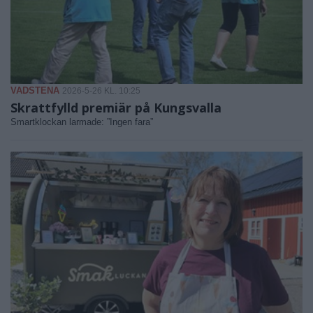
VADSTENA
2026-5-26 KL. 10:25
Skrattfylld premiär på Kungsvalla
Smartklockan larmade: ”Ingen fara”