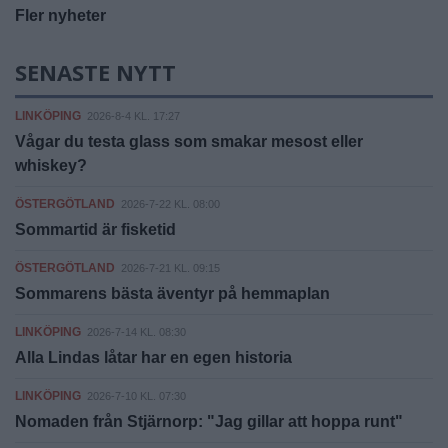
Fler nyheter
SENASTE NYTT
LINKÖPING
2026-8-4 KL. 17:27
Vågar du testa glass som smakar mesost eller
whiskey?
ÖSTERGÖTLAND
2026-7-22 KL. 08:00
Sommartid är fisketid
ÖSTERGÖTLAND
2026-7-21 KL. 09:15
Sommarens bästa äventyr på hemmaplan
LINKÖPING
2026-7-14 KL. 08:30
Alla Lindas låtar har en egen historia
LINKÖPING
2026-7-10 KL. 07:30
Nomaden från Stjärnorp: "Jag gillar att hoppa runt"